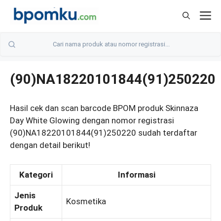
Skip
M
to
content
(90)NA18220101844(91)250220
Hasil cek dan scan barcode BPOM produk Skinnaza
Day White Glowing dengan nomor registrasi
(90)NA18220101844(91)250220 sudah terdaftar
dengan detail berikut!
Kategori
Informasi
Jenis
Kosmetika
Produk