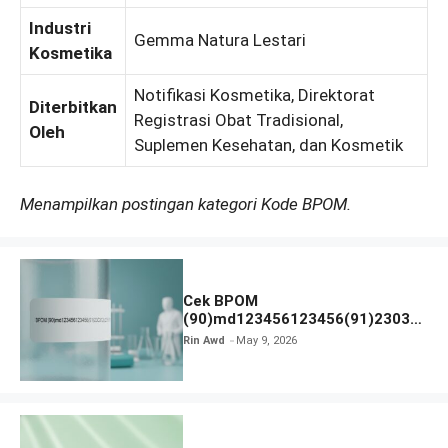
Industri
Gemma Natura Lestari
Kosmetika
Notifikasi Kosmetika, Direktorat
Diterbitkan
Registrasi Obat Tradisional,
Oleh
Suplemen Kesehatan, dan Kosmetik
Menampilkan postingan kategori Kode BPOM.
Cek BPOM
(90)md123456123456(91)23031
2 Apakah Terdaftar?
Rin Awd
May 9, 2026