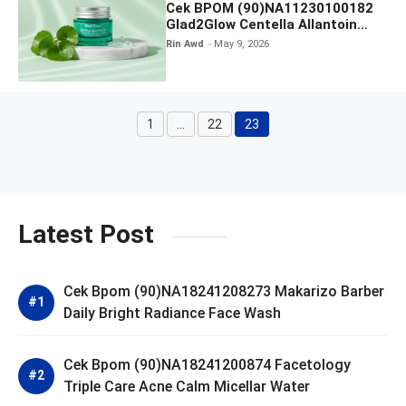
Cek BPOM (90)NA11230100182
Glad2Glow Centella Allantoin
Soothing Gel Moisturizer
Rin Awd
May 9, 2026
1
…
22
23
Page
Page
Page
Latest Post
Cek Bpom (90)NA18241208273 Makarizo Barber
Daily Bright Radiance Face Wash
Cek Bpom (90)NA18241200874 Facetology
Triple Care Acne Calm Micellar Water