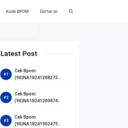
Kode BPOM
Daftar isi
Latest Post
Cek Bpom
(90)NA18241208273
Makarizo Barber Daily
Bright Radiance Face
Cek Bpom
Wash
(90)NA18241200874
Facetology Triple Care
Acne Calm Micellar Water
Cek Bpom
(90)NA18241902475