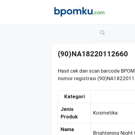
Skip
to
content
(90)NA18220112660
Hasil cek dan scan barcode BPOM
nomor registrasi (90)NA18220112
Kategori
Jenis
Kosmetika
Produk
Nama
Brightening Night