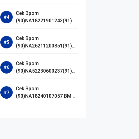
Jestham Serum Platinum
Cek Bpom
(90)NA18221901243(91)25
0418 Hanasui Power Bright
Serum
Cek Bpom
(90)NA26211200851(91)24
0924 SKIN1004
Madagascar Centella
Cek Bpom
Ampoule Foam
(90)NA52230600237(91)09
1126 Afnan 9 AM Dive Eau
De Parfum
Cek Bpom
(90)NA18240107057 BMG
Day Lotion Brightening