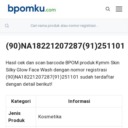
Skip
M
to
content
(90)NA18221207287(91)251101
Hasil cek dan scan barcode BPOM produk Kymm Skin
Silky Glow Face Wash dengan nomor registrasi
(90)NA18221207287(91)251101 sudah terdaftar
dengan detail berikut!
Kategori
Informasi
Jenis
Kosmetika
Produk