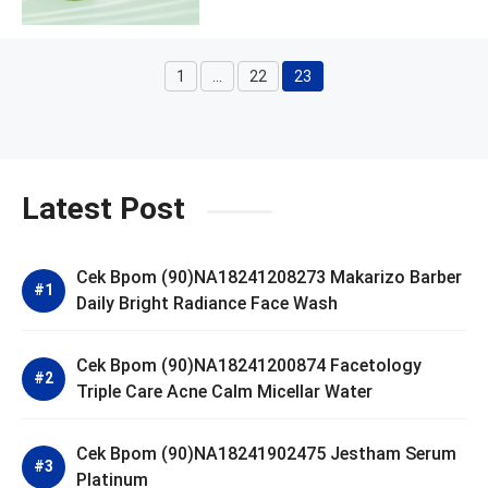
1
…
22
23
Page
Page
Page
Latest Post
Cek Bpom (90)NA18241208273 Makarizo Barber
Daily Bright Radiance Face Wash
Cek Bpom (90)NA18241200874 Facetology
Triple Care Acne Calm Micellar Water
Cek Bpom (90)NA18241902475 Jestham Serum
Platinum