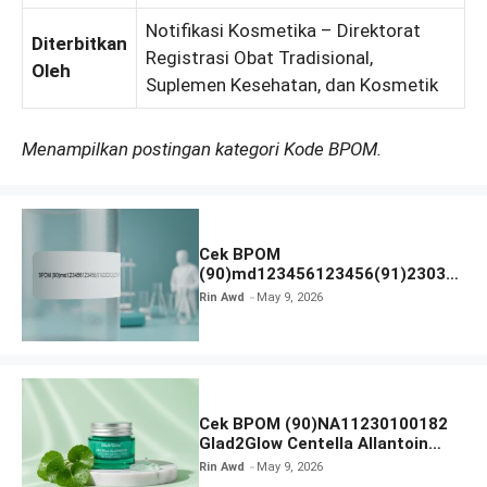
Notifikasi Kosmetika – Direktorat
Diterbitkan
Registrasi Obat Tradisional,
Oleh
Suplemen Kesehatan, dan Kosmetik
Menampilkan postingan kategori Kode BPOM.
Cek BPOM
(90)md123456123456(91)23031
2 Apakah Terdaftar?
Rin Awd
May 9, 2026
Cek BPOM (90)NA11230100182
Glad2Glow Centella Allantoin
Soothing Gel Moisturizer
Rin Awd
May 9, 2026