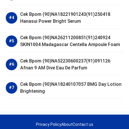
Cek Bpom (90)NA18221901243(91)250418
Hanasui Power Bright Serum
Cek Bpom (90)NA26211200851(91)240924
SKIN1004 Madagascar Centella Ampoule Foam
Cek Bpom (90)NA52230600237(91)091126
Afnan 9 AM Dive Eau De Parfum
Cek Bpom (90)NA18240107057 BMG Day Lotion
Brightening
Privacy Policy
About
Contact us