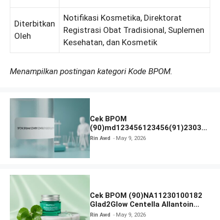
Notifikasi Kosmetika, Direktorat
Diterbitkan
Registrasi Obat Tradisional, Suplemen
Oleh
Kesehatan, dan Kosmetik
Menampilkan postingan kategori Kode BPOM.
Cek BPOM
(90)md123456123456(91)23031
2 Apakah Terdaftar?
Rin Awd
May 9, 2026
Cek BPOM (90)NA11230100182
Glad2Glow Centella Allantoin
Soothing Gel Moisturizer
Rin Awd
May 9, 2026