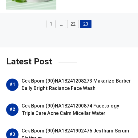
1
…
22
23
Page
Page
Page
Latest Post
Cek Bpom (90)NA18241208273 Makarizo Barber
Daily Bright Radiance Face Wash
Cek Bpom (90)NA18241200874 Facetology
Triple Care Acne Calm Micellar Water
Cek Bpom (90)NA18241902475 Jestham Serum