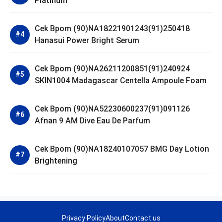
Platinum
Cek Bpom (90)NA18221901243(91)250418
Hanasui Power Bright Serum
Cek Bpom (90)NA26211200851(91)240924
SKIN1004 Madagascar Centella Ampoule Foam
Cek Bpom (90)NA52230600237(91)091126
Afnan 9 AM Dive Eau De Parfum
Cek Bpom (90)NA18240107057 BMG Day Lotion
Brightening
Privacy Policy
About
Contact us