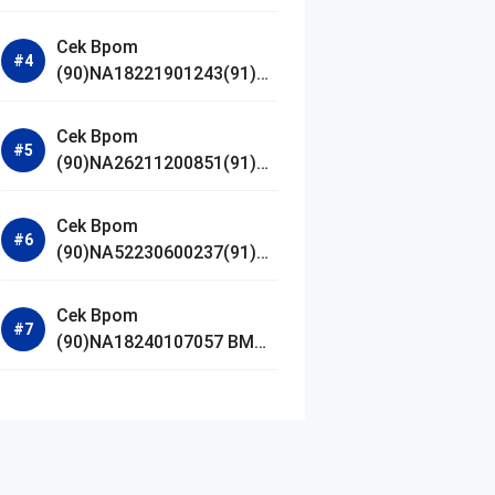
Jestham Serum Platinum
Cek Bpom
(90)NA18221901243(91)25
0418 Hanasui Power Bright
Serum
Cek Bpom
(90)NA26211200851(91)24
0924 SKIN1004
Madagascar Centella
Cek Bpom
Ampoule Foam
(90)NA52230600237(91)09
1126 Afnan 9 AM Dive Eau
De Parfum
Cek Bpom
(90)NA18240107057 BMG
Day Lotion Brightening