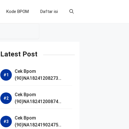
Kode BPOM
Daftar isi
Latest Post
Cek Bpom
(90)NA18241208273
Makarizo Barber Daily
Bright Radiance Face
Cek Bpom
Wash
(90)NA18241200874
Facetology Triple Care
Acne Calm Micellar Water
Cek Bpom
(90)NA18241902475