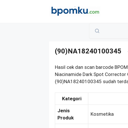
Skip
to
content
(90)NA18240100345
Hasil cek dan scan barcode BPOM
Niacinamide Dark Spot Corrector 
(90)NA18240100345 sudah terdaft
Kategori
Jenis
Kosmetika
Produk