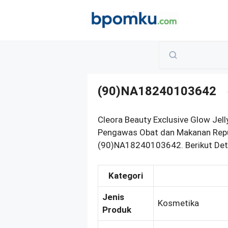
Skip
to
content
(90)NA18240103642
Cleora Beauty Exclusive Glow Jel
Pengawas Obat dan Makanan Repub
(90)NA18240103642. Berikut Deta
Kategori
Jenis
Kosmetika
Produk