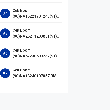
Jestham Serum Platinum
Cek Bpom
(90)NA18221901243(91)25
0418 Hanasui Power Bright
Serum
Cek Bpom
(90)NA26211200851(91)24
0924 SKIN1004
Madagascar Centella
Cek Bpom
Ampoule Foam
(90)NA52230600237(91)09
1126 Afnan 9 AM Dive Eau
De Parfum
Cek Bpom
(90)NA18240107057 BMG
Day Lotion Brightening