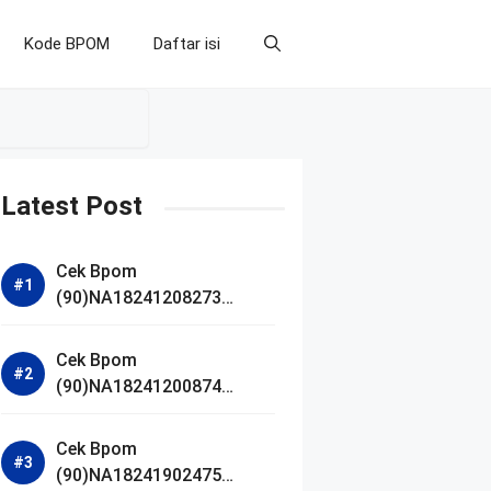
Kode BPOM
Daftar isi
Latest Post
Cek Bpom
(90)NA18241208273
Makarizo Barber Daily
Bright Radiance Face
Cek Bpom
Wash
(90)NA18241200874
Facetology Triple Care
Acne Calm Micellar Water
Cek Bpom
(90)NA18241902475