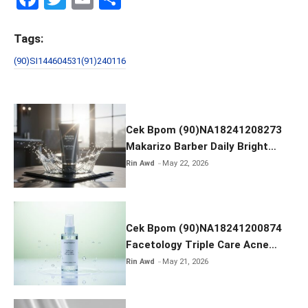
a
wi
m
h
ce
tt
ail
ar
Tags:
b
er
e
(90)SI144604531(91)240116
o
o
k
Cek Bpom (90)NA18241208273
Makarizo Barber Daily Bright
Radiance Face Wash
Rin Awd
May 22, 2026
Cek Bpom (90)NA18241200874
Facetology Triple Care Acne
Calm Micellar Water
Rin Awd
May 21, 2026