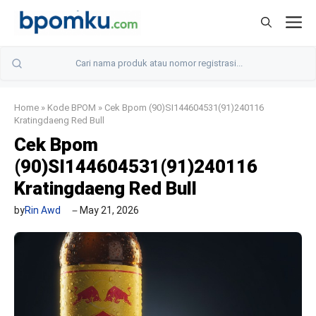
Skip
M
to
content
Home
»
Kode BPOM
»
Cek Bpom (90)SI144604531(91)240116
Kratingdaeng Red Bull
Cek Bpom
(90)SI144604531(91)240116
Kratingdaeng Red Bull
by
Rin Awd
May 21, 2026