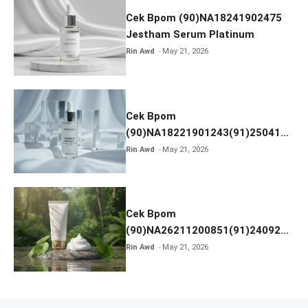
Cek Bpom (90)NA18241902475
Jestham Serum Platinum
Rin Awd
May 21, 2026
Cek Bpom
(90)NA18221901243(91)250418
Hanasui Power Bright Serum
Rin Awd
May 21, 2026
Cek Bpom
(90)NA26211200851(91)240924
SKIN1004 Madagascar Centella
Rin Awd
May 21, 2026
Ampoule Foam