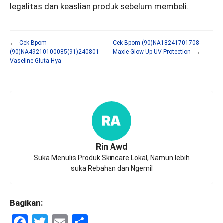
legalitas dan keaslian produk sebelum membeli.
←
Cek Bpom
Cek Bpom (90)NA18241701708
(90)NA49210100085(91)240801
Maxie Glow Up UV Protection
→
Vaseline Gluta-Hya
Rin Awd
Suka Menulis Produk Skincare Lokal, Namun lebih
suka Rebahan dan Ngemil
Bagikan:
F
T
E
S