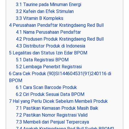
3.1
Taurine pada Minuman Energi
3.2
Kafein dan Efek Stimulan
3.3
Vitamin B Kompleks
4
Perusahaan Pendaftar Kratingdaeng Red Bull
4.1
Nama Perusahaan Pendaftar
4.2
Produsen Produk Kratingdaeng Red Bull
4.3
Distributor Produk di Indonesia
5
Legalitas dan Status Izin Edar BPOM
5.1
Data Registrasi BPOM
5.2
Lembaga Penerbit Registrasi
6
Cara Cek Produk (90)SI144604531(91)240116 di
BPOM
6.1
Cara Scan Barcode Produk
6.2
Ciri Produk Sesuai Data BPOM
7
Hal yang Perlu Dicek Sebelum Membeli Produk
7.1
Pastikan Kemasan Produk Masih Baik
7.2
Pastikan Nomor Registrasi Valid
7.3
Membeli dari Penjual Terpercaya
7.4
Apakah Kratingdaeng Red Bull Sudah BPOM?