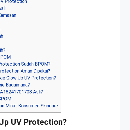
V Protection
sli
Kemasan
n
ah
ih?
 BPOM
Protection Sudah BPOM?
rotection Aman Dipakai?
xie Glow Up UV Protection?
ie Bagaimana?
A18241701708 Asli?
h BPOM
an Minat Konsumen Skincare
 Up UV Protection?