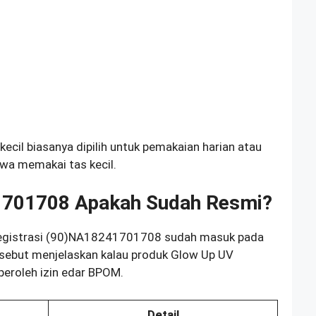
cil biasanya dipilih untuk pemakaian harian atau
awa memakai tas kecil.
701708 Apakah Sudah Resmi?
egistrasi (90)NA18241701708 sudah masuk pada
rsebut menjelaskan kalau produk Glow Up UV
eroleh izin edar BPOM.
Detail