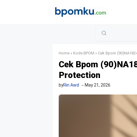
Skip
to
content
Home
»
Kode BPOM
»
Cek Bpom (90)NA1824
Cek Bpom (90)NA18
Protection
by
Rin Awd
May 21, 2026