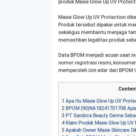
produk Maxie Glow Up UV Protect
Maxie Glow Up UV Protection dike
Produk tersebut dipakai untuk me
sekaligus membantu menjaga tampi
memastikan legalitas produk seb
Data BPOM menjadi acuan saat i
nomor registrasi resmi, konsum
memperoleh izin edar dari BPOM I
Conten
1
Apa Itu Maxie Glow Up UV Prote
2
BPOM (90)NA18241701708 Apak
3
PT Sandrica Beauty Derma Sebag
4
Klaim Produk Maxie Glow Up UV 
5
Apakah Owner Maxie Skincare Di