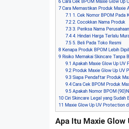
6
Cara Cek BPOM Maxie Glow Up U
7
Cara Memastikan Produk Maxie A
7.1
1. Cek Nomor BPOM Pada 
7.2
2. Cocokkan Nama Produk
7.3
3. Periksa Nama Perusahaa
7.4
4. Hindari Harga Terlalu Mur
7.5
5. Beli Pada Toko Resmi
8
Kenapa Produk BPOM Lebih Dipil
9
Risiko Memakai Skincare Tanpa
9.1
Apakah Maxie Glow Up UV 
9.2
Produk Maxie Glow Up UV P
9.3
Siapa Pendaftar Produk Ma
9.4
Cara Cek BPOM Produk Max
9.5
Apakah Nomor BPOM (90)N
10
Ciri Skincare Legal yang Suda
11
Maxie Glow Up UV Protection d
Apa Itu Maxie Glow