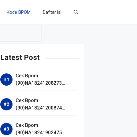
Kode BPOM
Daftar isi
Latest Post
Cek Bpom
(90)NA18241208273
Makarizo Barber Daily
Bright Radiance Face
Cek Bpom
Wash
(90)NA18241200874
Facetology Triple Care
Acne Calm Micellar Water
Cek Bpom
(90)NA18241902475