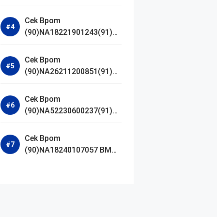
Jestham Serum Platinum
Cek Bpom
(90)NA18221901243(91)25
0418 Hanasui Power Bright
Serum
Cek Bpom
(90)NA26211200851(91)24
0924 SKIN1004
Madagascar Centella
Cek Bpom
Ampoule Foam
(90)NA52230600237(91)09
1126 Afnan 9 AM Dive Eau
De Parfum
Cek Bpom
(90)NA18240107057 BMG
Day Lotion Brightening