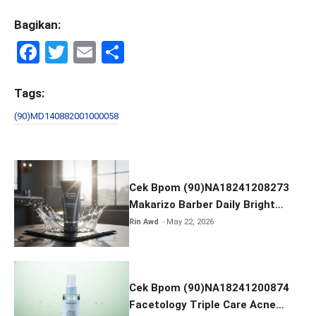
Bagikan:
F
T
E
S
a
wi
m
h
ce
tt
ail
ar
Tags:
b
er
e
(90)MD140882001000058
o
o
k
Cek Bpom (90)NA18241208273
Makarizo Barber Daily Bright
Radiance Face Wash
Rin Awd
May 22, 2026
Cek Bpom (90)NA18241200874
Facetology Triple Care Acne