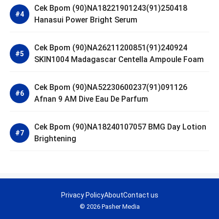
Cek Bpom (90)NA18221901243(91)250418
Hanasui Power Bright Serum
Cek Bpom (90)NA26211200851(91)240924
SKIN1004 Madagascar Centella Ampoule Foam
Cek Bpom (90)NA52230600237(91)091126
Afnan 9 AM Dive Eau De Parfum
Cek Bpom (90)NA18240107057 BMG Day Lotion
Brightening
Privacy Policy
About
Contact us
© 2026 Pasher Media