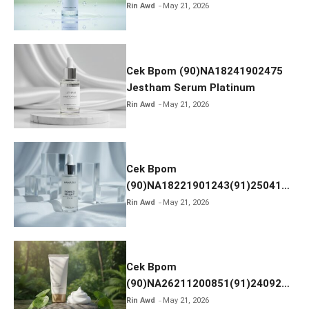
Calm Micellar Water
Rin Awd
May 21, 2026
Cek Bpom (90)NA18241902475
Jestham Serum Platinum
Rin Awd
May 21, 2026
Cek Bpom
(90)NA18221901243(91)250418
Hanasui Power Bright Serum
Rin Awd
May 21, 2026
Cek Bpom
(90)NA26211200851(91)240924
SKIN1004 Madagascar Centella
Rin Awd
May 21, 2026