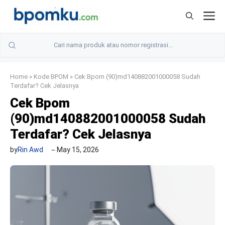
Skip
M
to
content
Home
»
Kode BPOM
»
Cek Bpom (90)md140882001000058 Sudah
Terdafar? Cek Jelasnya
Cek Bpom
(90)md140882001000058 Sudah
Terdafar? Cek Jelasnya
by
Rin Awd
May 15, 2026