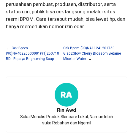
perusahaan pembuat, produsen, distributor, serta
status izin, publik bisa cek langsung melalui situs
resmi BPOM. Cara tersebut mudah, bisa lewat hp, dan
hanya memerlukan nomor izin edar.
←
Cek Bpom
Cek Bpom (90)NA11241201750
(90)NA40220500001(91)250718
Glad2Glow Cherry Blossom Betaine
RDL Papaya Brightening Soap
Micellar Water
→
Rin Awd
Suka Menulis Produk Skincare Lokal, Namun lebih
suka Rebahan dan Ngemil