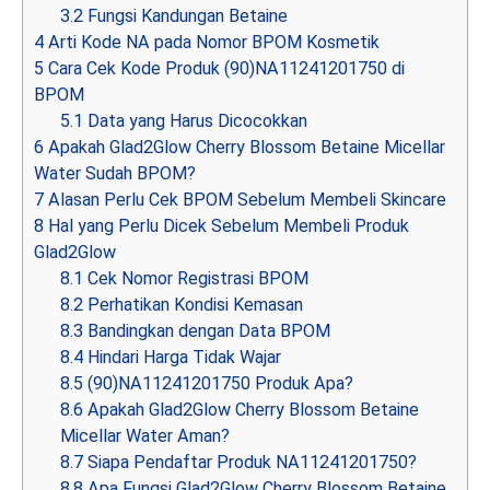
3.2
Fungsi Kandungan Betaine
4
Arti Kode NA pada Nomor BPOM Kosmetik
5
Cara Cek Kode Produk (90)NA11241201750 di
BPOM
5.1
Data yang Harus Dicocokkan
6
Apakah Glad2Glow Cherry Blossom Betaine Micellar
Water Sudah BPOM?
7
Alasan Perlu Cek BPOM Sebelum Membeli Skincare
8
Hal yang Perlu Dicek Sebelum Membeli Produk
Glad2Glow
8.1
Cek Nomor Registrasi BPOM
8.2
Perhatikan Kondisi Kemasan
8.3
Bandingkan dengan Data BPOM
8.4
Hindari Harga Tidak Wajar
8.5
(90)NA11241201750 Produk Apa?
8.6
Apakah Glad2Glow Cherry Blossom Betaine
Micellar Water Aman?
8.7
Siapa Pendaftar Produk NA11241201750?
8.8
Apa Fungsi Glad2Glow Cherry Blossom Betaine