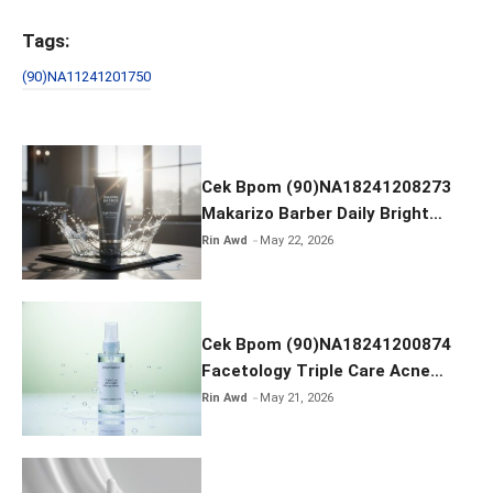
a
wi
m
h
ce
tt
ail
ar
Tags:
b
er
e
(90)NA11241201750
o
o
k
Cek Bpom (90)NA18241208273
Makarizo Barber Daily Bright
Radiance Face Wash
Rin Awd
May 22, 2026
Cek Bpom (90)NA18241200874
Facetology Triple Care Acne
Calm Micellar Water
Rin Awd
May 21, 2026