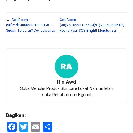
←
Cek Bpom
Cek Bpom
(90)md140882001000058
(90)NA18220104424(91)250427 Finally
Sudah Terdafar? Cek Jelasnya
Found You! SOY Bright! Moisturizer
→
Rin Awd
Suka Menulis Produk Skincare Lokal, Namun lebih
suka Rebahan dan Ngemil
Bagikan:
F
T
E
S