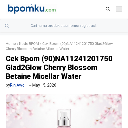
Skip
M
to
content
Home
»
Kode BPOM
»
Cek Bpom (90)NA11241201750 Glad2Glow
Cherry Blossom Betaine Micellar Water
Cek Bpom (90)NA11241201750
Glad2Glow Cherry Blossom
Betaine Micellar Water
by
Rin Awd
May 15, 2026