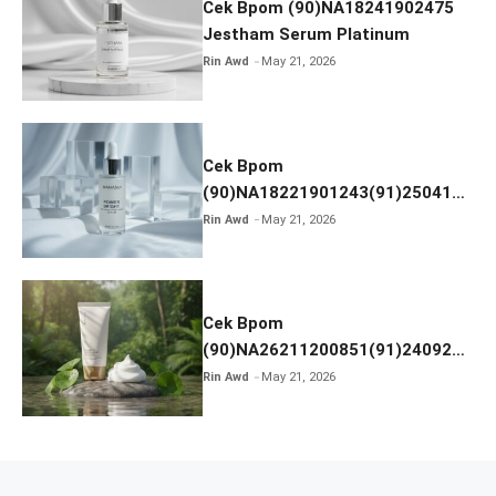
Cek Bpom (90)NA18241902475
Jestham Serum Platinum
Rin Awd
May 21, 2026
Cek Bpom
(90)NA18221901243(91)250418
Hanasui Power Bright Serum
Rin Awd
May 21, 2026
Cek Bpom
(90)NA26211200851(91)240924
SKIN1004 Madagascar Centella
Rin Awd
May 21, 2026
Ampoule Foam