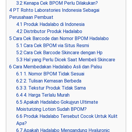
3.2
Kenapa Cek BPOM Perlu Dilakukan?
4
PT Rohto Laboratories Indonesia Sebagai
Perusahaan Pembuat
4.1
Produk Hadalabo di Indonesia
4.2
Distributor Produk Hadalabo
5
Cara Cek Barcode dan Nomor BPOM Hadalabo
5.1
Cara Cek BPOM via Situs Resmi
5.2
Cara Cek Barcode Skincare dengan Hp
5.3
Hal yang Perlu Dicek Saat Membeli Skincare
6
Cara Membedakan Hadalabo Asli dan Palsu
6.1
1. Nomor BPOM Tidak Sesuai
6.2
2. Tulisan Kemasan Berbeda
6.3
3. Tekstur Produk Tidak Sama
6.4
4. Harga Terlalu Murah
6.5
Apakah Hadalabo Gokujyun Ultimate
Moisturizing Lotion Sudah BPOM?
6.6
Produk Hadalabo Tersebut Cocok Untuk Kulit
Apa?
6.7
Apakah Hadalabo Mengandung Hyaluronic