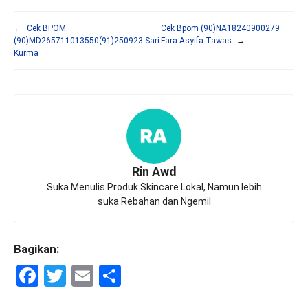
←
Cek BPOM
Cek Bpom (90)NA18240900279
(90)MD265711013550(91)250923 Sari
Fara Asyifa Tawas
→
Kurma
Rin Awd
Suka Menulis Produk Skincare Lokal, Namun lebih
suka Rebahan dan Ngemil
Bagikan:
F
T
E
S
a
wi
m
h