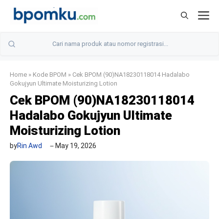
Skip
M
to
content
Home
»
Kode BPOM
»
Cek BPOM (90)NA18230118014 Hadalabo
Gokujyun Ultimate Moisturizing Lotion
Cek BPOM (90)NA18230118014
Hadalabo Gokujyun Ultimate
Moisturizing Lotion
by
Rin Awd
May 19, 2026