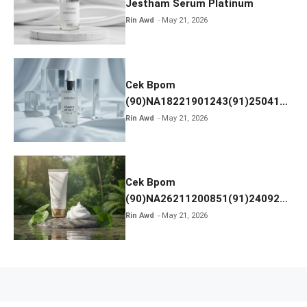
Jestham Serum Platinum
Rin Awd
May 21, 2026
Cek Bpom
(90)NA18221901243(91)250418
Hanasui Power Bright Serum
Rin Awd
May 21, 2026
Cek Bpom
(90)NA26211200851(91)240924
SKIN1004 Madagascar Centella
Rin Awd
May 21, 2026
Ampoule Foam