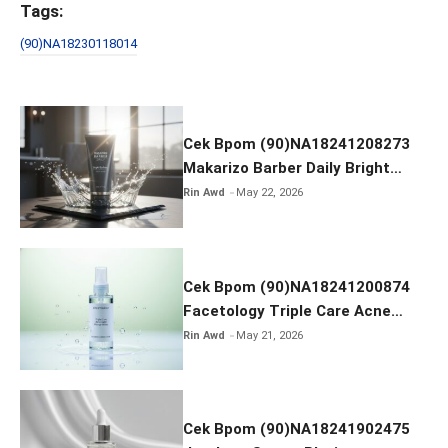
ce
tt
ail
ar
Tags:
b
er
e
(90)NA18230118014
o
o
k
Cek Bpom (90)NA18241208273
Makarizo Barber Daily Bright
Radiance Face Wash
Rin Awd
May 22, 2026
Cek Bpom (90)NA18241200874
Facetology Triple Care Acne
Calm Micellar Water
Rin Awd
May 21, 2026
Cek Bpom (90)NA18241902475