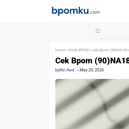
Skip
to
content
Home
»
Kode BPOM
»
Cek Bpom (90)NA1824
Cek Bpom (90)NA18
by
Rin Awd
May 20, 2026