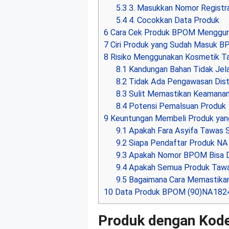
5.3
3. Masukkan Nomor Registra
5.4
4. Cocokkan Data Produk
6
Cara Cek Produk BPOM Menggun
7
Ciri Produk yang Sudah Masuk 
8
Risiko Menggunakan Kosmetik 
8.1
Kandungan Bahan Tidak Jel
8.2
Tidak Ada Pengawasan Distr
8.3
Sulit Memastikan Keamana
8.4
Potensi Pemalsuan Produk
9
Keuntungan Membeli Produk ya
9.1
Apakah Fara Asyifa Tawas
9.2
Siapa Pendaftar Produk N
9.3
Apakah Nomor BPOM Bisa D
9.4
Apakah Semua Produk Tawa
9.5
Bagaimana Cara Memastikan
10
Data Produk BPOM (90)NA182
Produk dengan Kod