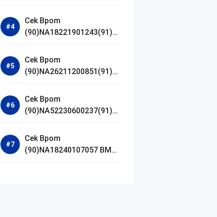
Jestham Serum Platinum
Cek Bpom
(90)NA18221901243(91)25
0418 Hanasui Power Bright
Serum
Cek Bpom
(90)NA26211200851(91)24
0924 SKIN1004
Madagascar Centella
Cek Bpom
Ampoule Foam
(90)NA52230600237(91)09
1126 Afnan 9 AM Dive Eau
De Parfum
Cek Bpom
(90)NA18240107057 BMG
Day Lotion Brightening