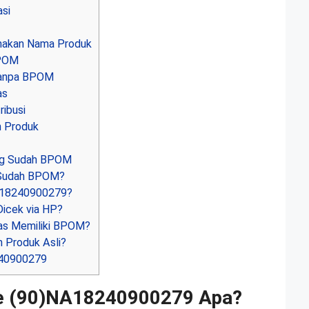
si
akan Nama Produk
BPOM
Tanpa BPOM
as
ibusi
n Produk
ng Sudah BPOM
 Sudah BPOM?
A18240900279?
icek via HP?
s Memiliki BPOM?
 Produk Asli?
40900279
e (90)NA18240900279 Apa?