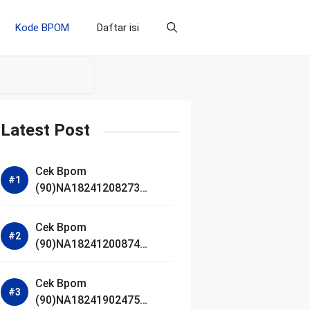
Kode BPOM
Daftar isi
Latest Post
Cek Bpom
(90)NA18241208273
Makarizo Barber Daily
Bright Radiance Face
Cek Bpom
Wash
(90)NA18241200874
Facetology Triple Care
Acne Calm Micellar Water
Cek Bpom
(90)NA18241902475