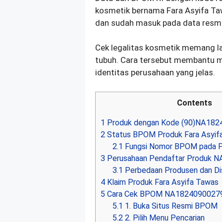
kosmetik bernama Fara Asyifa Taw
dan sudah masuk pada data resm
Cek legalitas kosmetik memang l
tubuh. Cara tersebut membantu m
identitas perusahaan yang jelas.
Contents
1
Produk dengan Kode (90)NA182
2
Status BPOM Produk Fara Asyif
2.1
Fungsi Nomor BPOM pada P
3
Perusahaan Pendaftar Produk 
3.1
Perbedaan Produsen dan Dis
4
Klaim Produk Fara Asyifa Tawas
5
Cara Cek BPOM NA18240900279 
5.1
1. Buka Situs Resmi BPOM
5.2
2. Pilih Menu Pencarian