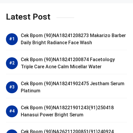
Latest Post
Cek Bpom (90)NA18241208273 Makarizo Barber
Daily Bright Radiance Face Wash
Cek Bpom (90)NA18241200874 Facetology
Triple Care Acne Calm Micellar Water
Cek Bpom (90)NA18241902475 Jestham Serum
Platinum
Cek Bpom (90)NA18221901243(91)250418
Hanasui Power Bright Serum
Cek Bpom (90)NA26211200851(91)240924