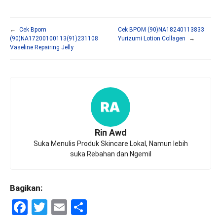
←
Cek Bpom
Cek BPOM (90)NA18240113833
(90)NA17200100113(91)231108
Yurizumi Lotion Collagen
→
Vaseline Repairing Jelly
Rin Awd
Suka Menulis Produk Skincare Lokal, Namun lebih
suka Rebahan dan Ngemil
Bagikan:
F
T
E
S