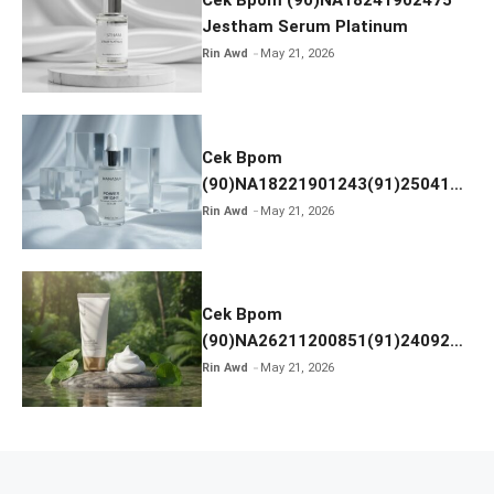
Cek Bpom (90)NA18241902475
Jestham Serum Platinum
Rin Awd
May 21, 2026
Cek Bpom
(90)NA18221901243(91)250418
Hanasui Power Bright Serum
Rin Awd
May 21, 2026
Cek Bpom
(90)NA26211200851(91)240924
SKIN1004 Madagascar Centella
Rin Awd
May 21, 2026
Ampoule Foam