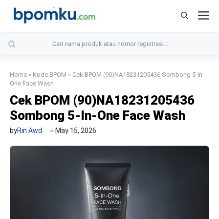
Skip
M
to
content
Home
»
Kode BPOM
»
Cek BPOM (90)NA18231205436 Sombong 5-In-
One Face Wash
Cek BPOM (90)NA18231205436
Sombong 5-In-One Face Wash
by
Rin Awd
May 15, 2026