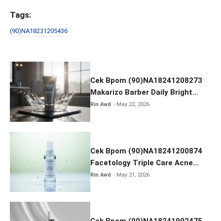
a
wi
m
h
ce
tt
ail
ar
Tags:
b
er
e
(90)NA18231205436
o
o
k
Cek Bpom (90)NA18241208273
Makarizo Barber Daily Bright
Radiance Face Wash
Rin Awd
May 22, 2026
Cek Bpom (90)NA18241200874
Facetology Triple Care Acne
Calm Micellar Water
Rin Awd
May 21, 2026