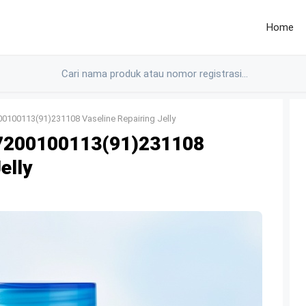
Home
100113(91)231108 Vaseline Repairing Jelly
7200100113(91)231108
elly