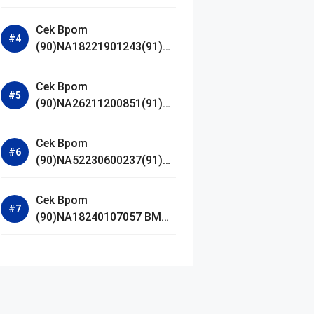
Jestham Serum Platinum
Cek Bpom
(90)NA18221901243(91)25
0418 Hanasui Power Bright
Serum
Cek Bpom
(90)NA26211200851(91)24
0924 SKIN1004
Madagascar Centella
Cek Bpom
Ampoule Foam
(90)NA52230600237(91)09
1126 Afnan 9 AM Dive Eau
De Parfum
Cek Bpom
(90)NA18240107057 BMG
Day Lotion Brightening