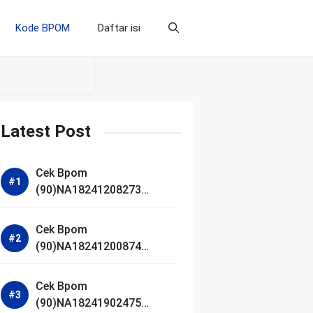
Kode BPOM
Daftar isi
Latest Post
Cek Bpom
(90)NA18241208273
Makarizo Barber Daily
Bright Radiance Face
Cek Bpom
Wash
(90)NA18241200874
Facetology Triple Care
Acne Calm Micellar Water
Cek Bpom
(90)NA18241902475