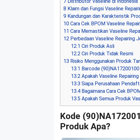
7
Distributor Vaseline di Indonesia
8
Klaim dan Fungsi Vaseline Repairi
9
Kandungan dan Karakteristik Pro
10
Cara Cek BPOM Vaseline Repairi
11
Cara Memastikan Vaseline Repair
12
Perbedaan Vaseline Repairing Je
12.1
Ciri Produk Asli
12.2
Ciri Produk Tidak Resmi
13
Risiko Menggunakan Produk Ta
13.1
Barcode (90)NA172001001
13.2
Apakah Vaseline Repairing
13.3
Siapa Perusahaan Pendaftar
13.4
Bagaimana Cara Cek BPOM
13.5
Apakah Semua Produk Vas
Kode (90)NA172001
Produk Apa?