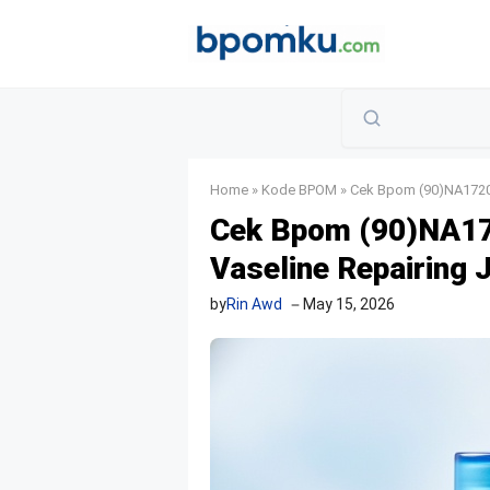
Skip
to
content
Home
»
Kode BPOM
»
Cek Bpom (90)NA17200
Cek Bpom (90)NA1
Vaseline Repairing J
by
Rin Awd
May 15, 2026