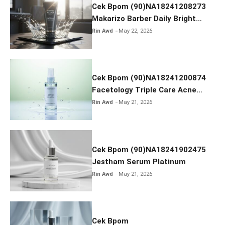
k
Cek Bpom (90)NA18241208273
Makarizo Barber Daily Bright
Radiance Face Wash
Rin Awd
May 22, 2026
Cek Bpom (90)NA18241200874
Facetology Triple Care Acne
Calm Micellar Water
Rin Awd
May 21, 2026
Cek Bpom (90)NA18241902475
Jestham Serum Platinum
Rin Awd
May 21, 2026
Cek Bpom