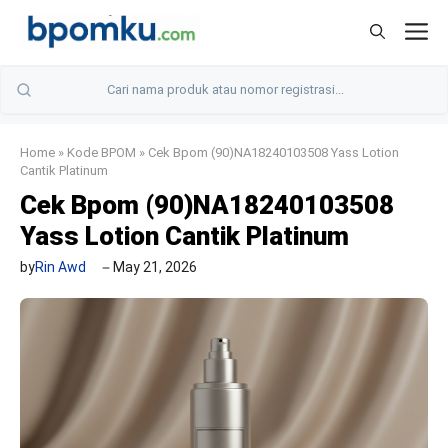
Skip
M
to
content
Home
»
Kode BPOM
»
Cek Bpom (90)NA18240103508 Yass Lotion
Cantik Platinum
Cek Bpom (90)NA18240103508
Yass Lotion Cantik Platinum
by
Rin Awd
May 21, 2026