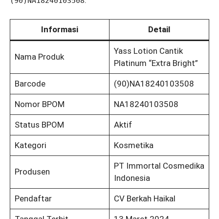
:
(90)NA18240103508
Informasi
Detail
Yass Lotion Cantik
Nama Produk
Platinum “Extra Bright”
Barcode
(90)NA18240103508
Nomor BPOM
NA18240103508
Status BPOM
Aktif
Kategori
Kosmetika
PT Immortal Cosmedika
Produsen
Indonesia
Pendaftar
CV Berkah Haikal
Tanggal Terbit
13 Maret 2024