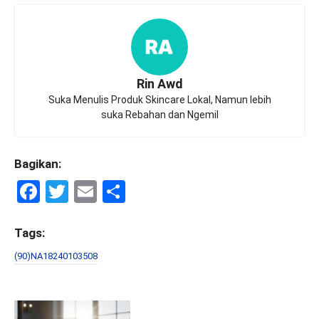
Rin Awd
Suka Menulis Produk Skincare Lokal, Namun lebih
suka Rebahan dan Ngemil
Bagikan:
F
T
E
S
a
wi
m
h
ce
tt
ail
ar
Tags:
b
er
e
(90)NA18240103508
o
o