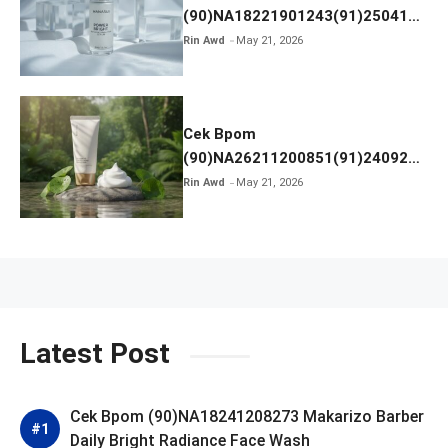
(90)NA18221901243(91)250418
Hanasui Power Bright Serum
Rin Awd
May 21, 2026
Cek Bpom
(90)NA26211200851(91)240924
SKIN1004 Madagascar Centella
Rin Awd
May 21, 2026
Ampoule Foam
Latest Post
Cek Bpom (90)NA18241208273 Makarizo Barber
Daily Bright Radiance Face Wash