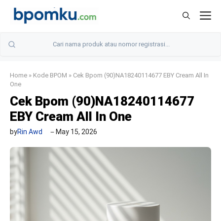
Skip
M
to
content
Home
»
Kode BPOM
»
Cek Bpom (90)NA18240114677 EBY Cream All In
One
Cek Bpom (90)NA18240114677
EBY Cream All In One
by
Rin Awd
May 15, 2026