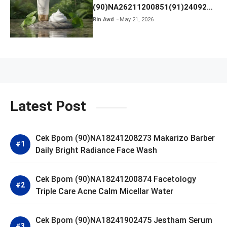
(90)NA26211200851(91)240924
SKIN1004 Madagascar Centella
Rin Awd
May 21, 2026
Ampoule Foam
Latest Post
Cek Bpom (90)NA18241208273 Makarizo Barber
Daily Bright Radiance Face Wash
Cek Bpom (90)NA18241200874 Facetology
Triple Care Acne Calm Micellar Water
Cek Bpom (90)NA18241902475 Jestham Serum