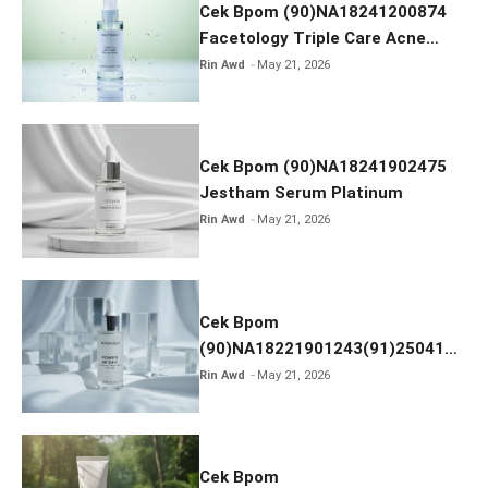
Cek Bpom (90)NA18241200874
Facetology Triple Care Acne
Calm Micellar Water
Rin Awd
May 21, 2026
Cek Bpom (90)NA18241902475
Jestham Serum Platinum
Rin Awd
May 21, 2026
Cek Bpom
(90)NA18221901243(91)250418
Hanasui Power Bright Serum
Rin Awd
May 21, 2026
Cek Bpom