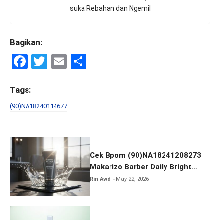
suka Rebahan dan Ngemil
Bagikan:
F
T
E
S
a
wi
m
h
ce
tt
ail
ar
Tags:
b
er
e
(90)NA18240114677
o
o
k
Cek Bpom (90)NA18241208273
Makarizo Barber Daily Bright
Radiance Face Wash
Rin Awd
May 22, 2026