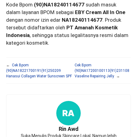
Kode Bpom
(90)NA18240114677
sudah masuk
dalam layanan BPOM sebagai
EBY Cream All In One
dengan nomor izin edar
NA18240114677
. Produk
tersebut didaftarkan oleh
PT Amanah Kosmetik
Indonesia
, sehingga status legalitasnya resmi dalam
kategori kosmetik.
←
Cek Bpom
Cek Bpom
(90)NA18221700191(91)250209
(90)NA17200100113(91)231108
Hanasui Collagen Water Sunscreen SPF
Vaseline Repairing Jelly
→
Rin Awd
Suka Menulis Produk Skincare Lokal, Namun lebih