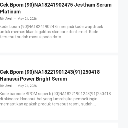
Cek Bpom (90)NA18241902475 Jestham Serum
Platinum
Rin Awd
May 21, 2026
kode bpom (90)NA18241902475 menjadi kode waji di cek
untuk memastikan legalitas skincare di internet. Kode
tersebut sudah masuk pada data ...
Cek Bpom (90)NA18221901243(91)250418
Hanasui Power Bright Serum
Rin Awd
May 21, 2026
Kode barcode BPOM seperti (90)NA18221901243(91)250418
di skincare Hanasui. hal yang lumrah jika pembeli ingin
memastikan apakah produk tersebut resmi, sudah ...