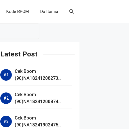
Kode BPOM
Daftar isi
Latest Post
Cek Bpom
(90)NA18241208273
Makarizo Barber Daily
Bright Radiance Face
Cek Bpom
Wash
(90)NA18241200874
Facetology Triple Care
Acne Calm Micellar Water
Cek Bpom
(90)NA18241902475