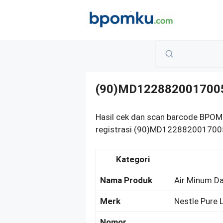
Skip
to
content
(90)MD122882001700
Hasil cek dan scan barcode BPOM 
registrasi (90)MD12288200170050
Kategori
Nama Produk
Air Minum Da
Merk
Nestle Pure L
Nomor