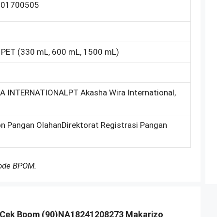
001700505
k PET (330 mL, 600 mL, 1500 mL)
 INTERNATIONALPT Akasha Wira International,
on Pangan OlahanDirektorat Registrasi Pangan
Kode BPOM.
Cek Bpom (90)NA18241208273 Makarizo