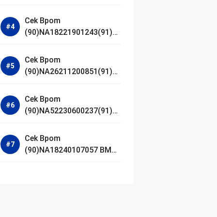
Jestham Serum Platinum
Cek Bpom
(90)NA18221901243(91)25
0418 Hanasui Power Bright
Serum
Cek Bpom
(90)NA26211200851(91)24
0924 SKIN1004
Madagascar Centella
Cek Bpom
Ampoule Foam
(90)NA52230600237(91)09
1126 Afnan 9 AM Dive Eau
De Parfum
Cek Bpom
(90)NA18240107057 BMG
Day Lotion Brightening