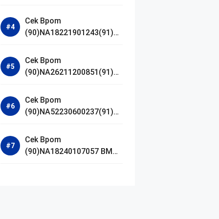
Jestham Serum Platinum
Cek Bpom
(90)NA18221901243(91)25
0418 Hanasui Power Bright
Serum
Cek Bpom
(90)NA26211200851(91)24
0924 SKIN1004
Madagascar Centella
Cek Bpom
Ampoule Foam
(90)NA52230600237(91)09
1126 Afnan 9 AM Dive Eau
De Parfum
Cek Bpom
(90)NA18240107057 BMG
Day Lotion Brightening