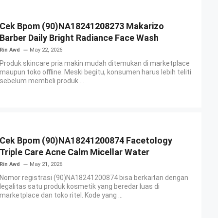
Cek Bpom (90)NA18241208273 Makarizo
Barber Daily Bright Radiance Face Wash
Rin Awd
May 22, 2026
Produk skincare pria makin mudah ditemukan di marketplace
maupun toko offline. Meski begitu, konsumen harus lebih teliti
sebelum membeli produk ...
Cek Bpom (90)NA18241200874 Facetology
Triple Care Acne Calm Micellar Water
Rin Awd
May 21, 2026
Nomor registrasi (90)NA18241200874 bisa berkaitan dengan
legalitas satu produk kosmetik yang beredar luas di
marketplace dan toko ritel. Kode yang ...