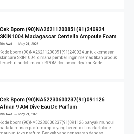
Cek Bpom (90)NA26211200851(91)240924
SKIN1004 Madagascar Centella Ampoule Foam
Rin Awd
May 21, 2026
Kode bpom (90)NA26211200851(91)240924 untuk kemasan
skincare SKIN1004. dimana pembeli ingin memastikan produk
tersebut sudah masuk BPOM dan aman dipakai. Kode ...
Cek Bpom (90)NA52230600237(91)091126
Afnan 9 AM Dive Eau De Parfum
Rin Awd
May 21, 2026
Kode bpom (90)NA52230600237(91)091126 banyak muncul
pada kemasan parfum impor yang beredar di marketplace
maupun toko parfum. Banyak yang penasaran dengan ...