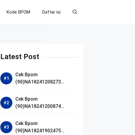
Kode BPOM
Daftar isi
Latest Post
Cek Bpom
(90)NA18241208273
Makarizo Barber Daily
Bright Radiance Face
Cek Bpom
Wash
(90)NA18241200874
Facetology Triple Care
Acne Calm Micellar Water
Cek Bpom
(90)NA18241902475