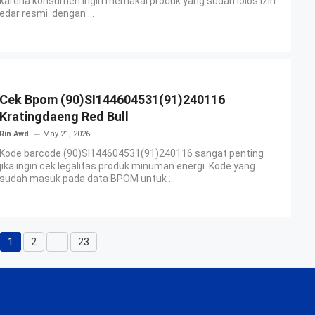
karena konsumen ingin memakai produk yang sudah lolos izin
edar resmi. dengan ...
Cek Bpom (90)SI144604531(91)240116
Kratingdaeng Red Bull
Rin Awd
May 21, 2026
Kode barcode (90)SI144604531(91)240116 sangat penting
jika ingin cek legalitas produk minuman energi. Kode yang
sudah masuk pada data BPOM untuk ...
1
2
…
23
Page
Page
Page