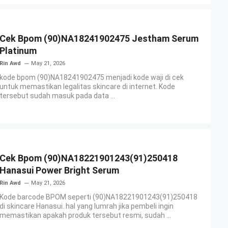
Cek Bpom (90)NA18241902475 Jestham Serum
Platinum
Rin Awd
May 21, 2026
kode bpom (90)NA18241902475 menjadi kode waji di cek
untuk memastikan legalitas skincare di internet. Kode
tersebut sudah masuk pada data ...
Cek Bpom (90)NA18221901243(91)250418
Hanasui Power Bright Serum
Rin Awd
May 21, 2026
Kode barcode BPOM seperti (90)NA18221901243(91)250418
di skincare Hanasui. hal yang lumrah jika pembeli ingin
memastikan apakah produk tersebut resmi, sudah ...