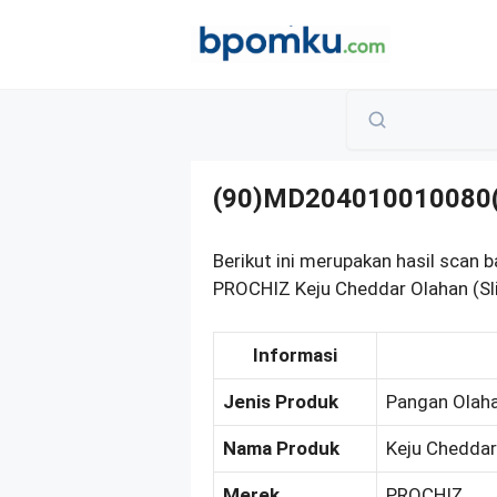
Skip
to
content
(90)MD204010010080
Berikut ini merupakan hasil sc
PROCHIZ Keju Cheddar Olahan (S
Informasi
Jenis Produk
Pangan Olah
Nama Produk
Keju Cheddar
Merek
PROCHIZ