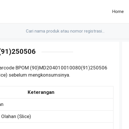
Home
(91)250506
an barcode BPOM (90)MD204010010080(91)250506
lice) sebelum mengkonsumsinya.
Keterangan
an
 Olahan (Slice)