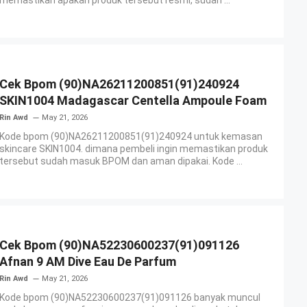
memastikan apakah produk tersebut resmi, sudah ...
Cek Bpom (90)NA26211200851(91)240924
SKIN1004 Madagascar Centella Ampoule Foam
Rin Awd
May 21, 2026
Kode bpom (90)NA26211200851(91)240924 untuk kemasan
skincare SKIN1004. dimana pembeli ingin memastikan produk
tersebut sudah masuk BPOM dan aman dipakai. Kode ...
Cek Bpom (90)NA52230600237(91)091126
Afnan 9 AM Dive Eau De Parfum
Rin Awd
May 21, 2026
Kode bpom (90)NA52230600237(91)091126 banyak muncul