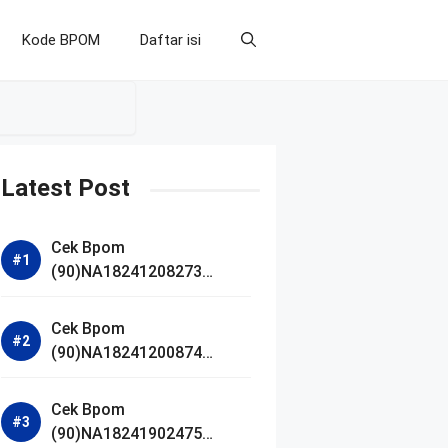
Kode BPOM
Daftar isi
Latest Post
Cek Bpom
(90)NA18241208273
Makarizo Barber Daily
Bright Radiance Face
Cek Bpom
Wash
(90)NA18241200874
Facetology Triple Care
Acne Calm Micellar Water
Cek Bpom
(90)NA18241902475