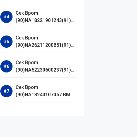
Jestham Serum Platinum
Cek Bpom
(90)NA18221901243(91)25
0418 Hanasui Power Bright
Serum
Cek Bpom
(90)NA26211200851(91)24
0924 SKIN1004
Madagascar Centella
Cek Bpom
Ampoule Foam
(90)NA52230600237(91)09
1126 Afnan 9 AM Dive Eau
De Parfum
Cek Bpom
(90)NA18240107057 BMG
Day Lotion Brightening