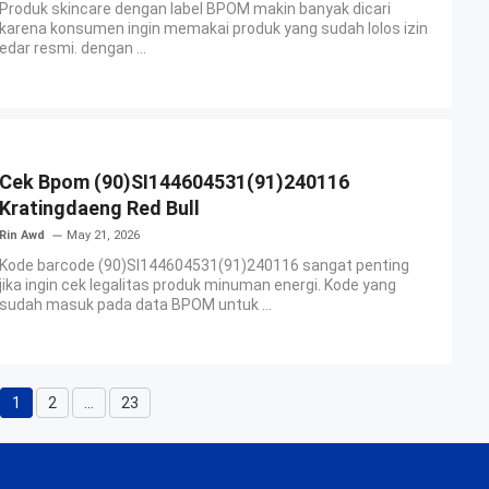
Produk skincare dengan label BPOM makin banyak dicari
karena konsumen ingin memakai produk yang sudah lolos izin
edar resmi. dengan ...
Cek Bpom (90)SI144604531(91)240116
Kratingdaeng Red Bull
Rin Awd
May 21, 2026
Kode barcode (90)SI144604531(91)240116 sangat penting
jika ingin cek legalitas produk minuman energi. Kode yang
sudah masuk pada data BPOM untuk ...
1
2
…
23
Page
Page
Page