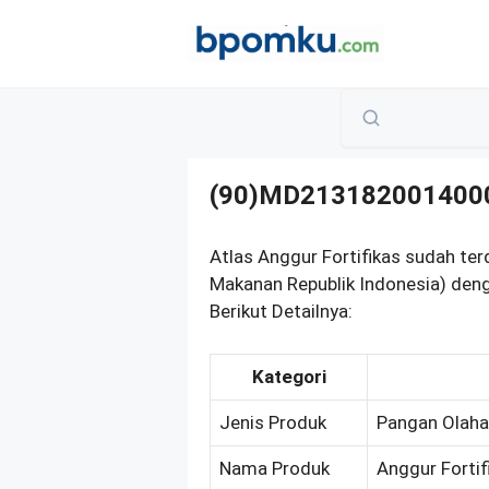
Skip
to
content
(90)MD213182001400
Atlas Anggur Fortifikas sudah te
Makanan Republik Indonesia) de
Berikut Detailnya:
Kategori
Jenis Produk
Pangan Olah
Nama Produk
Anggur Fortif