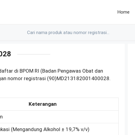
Home
028
rdaftar di BPOM RI (Badan Pengawas Obat dan
ngan nomor registrasi (90)MD213182001400028.
Keterangan
an
ikasi (Mengandung Alkohol ± 19,7% v/v)