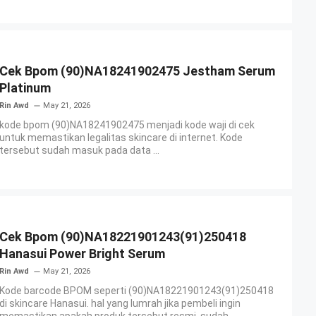
Cek Bpom (90)NA18241902475 Jestham Serum
Platinum
Rin Awd
May 21, 2026
kode bpom (90)NA18241902475 menjadi kode waji di cek
untuk memastikan legalitas skincare di internet. Kode
tersebut sudah masuk pada data ...
Cek Bpom (90)NA18221901243(91)250418
Hanasui Power Bright Serum
Rin Awd
May 21, 2026
Kode barcode BPOM seperti (90)NA18221901243(91)250418
di skincare Hanasui. hal yang lumrah jika pembeli ingin