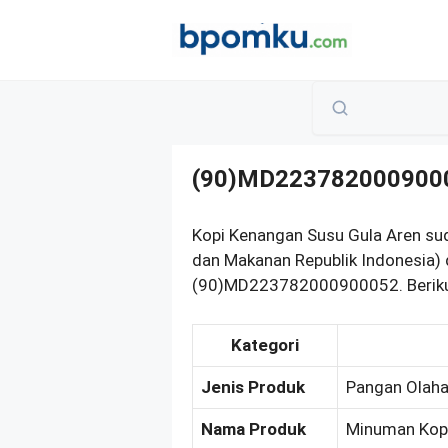
Skip
to
content
(90)MD223782000900
Kopi Kenangan Susu Gula Aren su
dan Makanan Republik Indonesia) 
(90)MD223782000900052. Berikut
Kategori
Jenis Produk
Pangan Olah
Nama Produk
Minuman Kopi