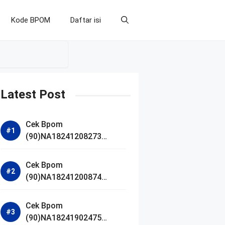
Kode BPOM
Daftar isi
Latest Post
Cek Bpom
(90)NA18241208273
Makarizo Barber Daily
Bright Radiance Face
Cek Bpom
Wash
(90)NA18241200874
Facetology Triple Care
Acne Calm Micellar Water
Cek Bpom
(90)NA18241902475