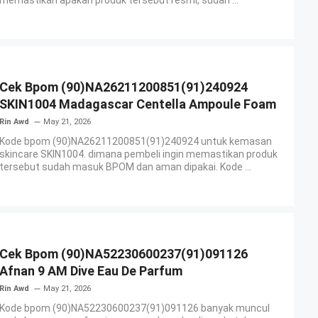
memastikan apakah produk tersebut resmi, sudah ...
Cek Bpom (90)NA26211200851(91)240924
SKIN1004 Madagascar Centella Ampoule Foam
Rin Awd
May 21, 2026
Kode bpom (90)NA26211200851(91)240924 untuk kemasan
skincare SKIN1004. dimana pembeli ingin memastikan produk
tersebut sudah masuk BPOM dan aman dipakai. Kode ...
Cek Bpom (90)NA52230600237(91)091126
Afnan 9 AM Dive Eau De Parfum
Rin Awd
May 21, 2026
Kode bpom (90)NA52230600237(91)091126 banyak muncul