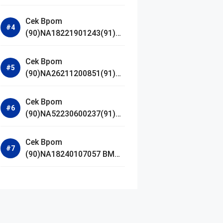
Jestham Serum Platinum
Cek Bpom
(90)NA18221901243(91)25
0418 Hanasui Power Bright
Serum
Cek Bpom
(90)NA26211200851(91)24
0924 SKIN1004
Madagascar Centella
Cek Bpom
Ampoule Foam
(90)NA52230600237(91)09
1126 Afnan 9 AM Dive Eau
De Parfum
Cek Bpom
(90)NA18240107057 BMG
Day Lotion Brightening