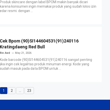
Produk skincare dengan label BPOM makin banyak dicari
karena konsumen ingin memakai produk yang sudah lolos izin
edar resmi. dengan ...
Cek Bpom (90)SI144604531(91)240116
Kratingdaeng Red Bull
Rin Awd
May 21, 2026
Kode barcode (90)SI144604531(91)240116 sangat penting
jika ingin cek legalitas produk minuman energi. Kode yang
sudah masuk pada data BPOM untuk ...
1
2
…
23
Page
Page
Page