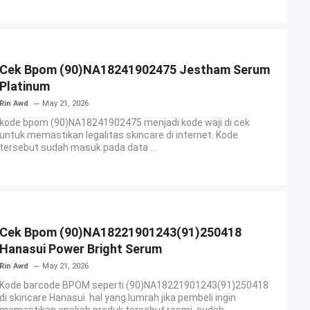
Cek Bpom (90)NA18241902475 Jestham Serum
Platinum
Rin Awd
May 21, 2026
kode bpom (90)NA18241902475 menjadi kode waji di cek
untuk memastikan legalitas skincare di internet. Kode
tersebut sudah masuk pada data ...
Cek Bpom (90)NA18221901243(91)250418
Hanasui Power Bright Serum
Rin Awd
May 21, 2026
Kode barcode BPOM seperti (90)NA18221901243(91)250418
di skincare Hanasui. hal yang lumrah jika pembeli ingin