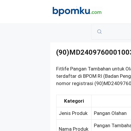
Skip
to
content
(90)MD240976000100
Fitlife Pangan Tambahan untuk O
terdaftar di BPOM RI (Badan Pen
nomor registrasi (90)MD24097600
Kategori
Jenis Produk
Pangan Olahan
Pangan Tambahan
Nama Produk