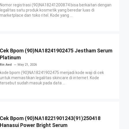
Nomor registrasi (90)NA18241200874 bisa berkaitan dengan
legalitas satu produk kosmetik yang beredar luas di
marketplace dan toko ritel. Kode yang ...
Cek Bpom (90)NA18241902475 Jestham Serum
Platinum
Rin Awd
May 21, 2026
kode bpom (90)NA18241902475 menjadi kode waji di cek
untuk memastikan legalitas skincare di internet. Kode
tersebut sudah masuk pada data ...
Cek Bpom (90)NA18221901243(91)250418
Hanasui Power Bright Serum