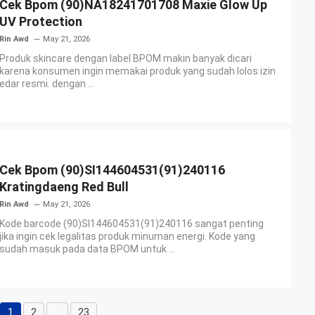
Cek Bpom (90)NA18241701708 Maxie Glow Up
UV Protection
Rin Awd
May 21, 2026
Produk skincare dengan label BPOM makin banyak dicari
karena konsumen ingin memakai produk yang sudah lolos izin
edar resmi. dengan ...
Cek Bpom (90)SI144604531(91)240116
Kratingdaeng Red Bull
Rin Awd
May 21, 2026
Kode barcode (90)SI144604531(91)240116 sangat penting
jika ingin cek legalitas produk minuman energi. Kode yang
sudah masuk pada data BPOM untuk ...
1
2
…
23