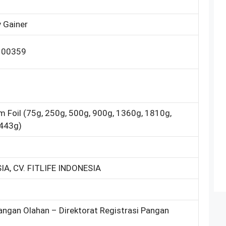
 Gainer
100359
m Foil (75g, 250g, 500g, 900g, 1360g, 1810g,
5443g)
IA, CV. FITLIFE INDONESIA
angan Olahan – Direktorat Registrasi Pangan