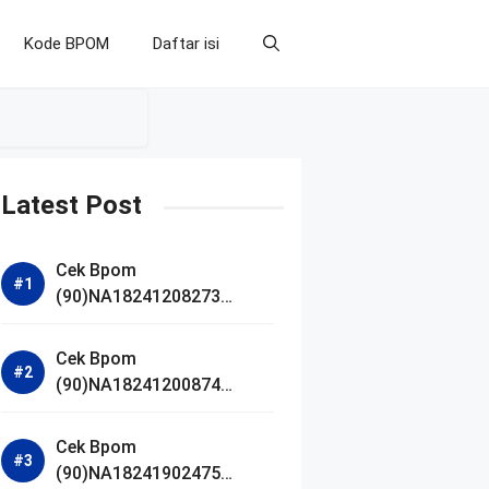
Kode BPOM
Daftar isi
Latest Post
Cek Bpom
(90)NA18241208273
Makarizo Barber Daily
Bright Radiance Face
Cek Bpom
Wash
(90)NA18241200874
Facetology Triple Care
Acne Calm Micellar Water
Cek Bpom
(90)NA18241902475