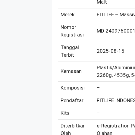
Malt
Merek
FITLIFE – Massiv
Nomor
MD 240976000
Registrasi
Tanggal
2025-08-15
Terbit
Plastik/Aluminiu
Kemasan
2260g, 4535g, 
Komposisi
–
Pendaftar
FITLIFE INDONES
Kits
–
Diterbitkan
e-Registration P
Oleh
Olahan