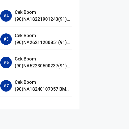
Jestham Serum Platinum
Cek Bpom
(90)NA18221901243(91)25
0418 Hanasui Power Bright
Serum
Cek Bpom
(90)NA26211200851(91)24
0924 SKIN1004
Madagascar Centella
Cek Bpom
Ampoule Foam
(90)NA52230600237(91)09
1126 Afnan 9 AM Dive Eau
De Parfum
Cek Bpom
(90)NA18240107057 BMG
Day Lotion Brightening