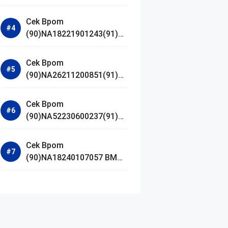
Jestham Serum Platinum
Cek Bpom
(90)NA18221901243(91)25
0418 Hanasui Power Bright
Serum
Cek Bpom
(90)NA26211200851(91)24
0924 SKIN1004
Madagascar Centella
Cek Bpom
Ampoule Foam
(90)NA52230600237(91)09
1126 Afnan 9 AM Dive Eau
De Parfum
Cek Bpom
(90)NA18240107057 BMG
Day Lotion Brightening