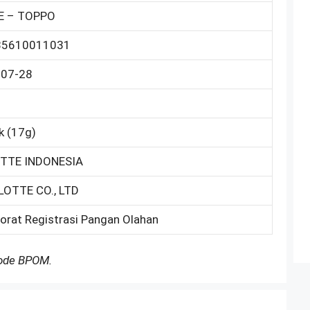
E – TOPPO
35610011031
-07-28
k (17g)
OTTE INDONESIA
LOTTE CO., LTD
torat Registrasi Pangan Olahan
Kode BPOM.