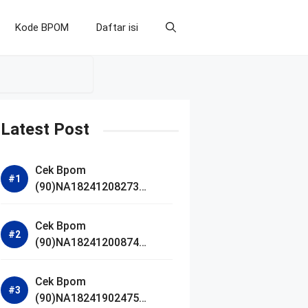
Kode BPOM
Daftar isi
Latest Post
Cek Bpom
(90)NA18241208273
Makarizo Barber Daily
Bright Radiance Face
Cek Bpom
Wash
(90)NA18241200874
Facetology Triple Care
Acne Calm Micellar Water
Cek Bpom
(90)NA18241902475