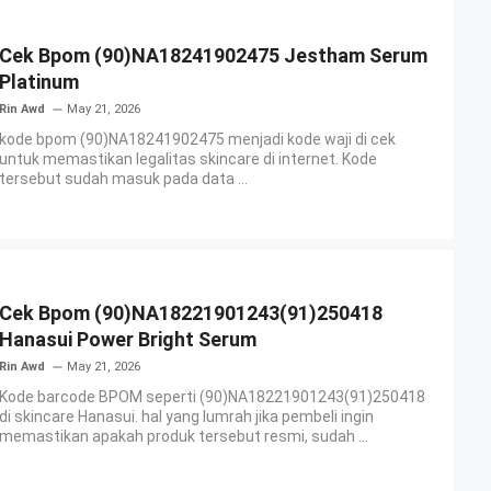
Cek Bpom (90)NA18241902475 Jestham Serum
Platinum
Rin Awd
May 21, 2026
kode bpom (90)NA18241902475 menjadi kode waji di cek
untuk memastikan legalitas skincare di internet. Kode
tersebut sudah masuk pada data ...
Cek Bpom (90)NA18221901243(91)250418
Hanasui Power Bright Serum
Rin Awd
May 21, 2026
Kode barcode BPOM seperti (90)NA18221901243(91)250418
di skincare Hanasui. hal yang lumrah jika pembeli ingin
memastikan apakah produk tersebut resmi, sudah ...