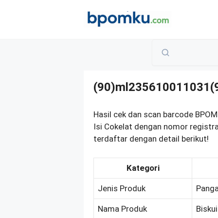
Skip
to
content
(90)ml235610011031(
Hasil cek dan scan barcode BPOM p
Isi Cokelat dengan nomor regis
terdaftar dengan detail berikut!
Kategori
Jenis Produk
Panga
Nama Produk
Biskui