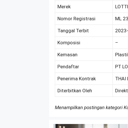
Merek
LOTT
Nomor Registrasi
ML 2
Tanggal Terbit
2023
Komposisi
–
Kemasan
Plasti
Pendaftar
PT L
Penerima Kontrak
THAI 
Diterbitkan Oleh
Direk
Menampilkan postingan kategori 