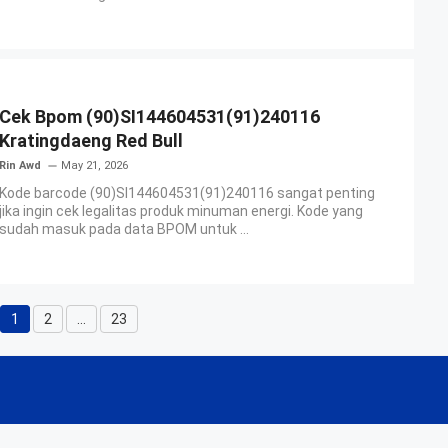
Cek Bpom (90)SI144604531(91)240116
Kratingdaeng Red Bull
Rin Awd
May 21, 2026
Kode barcode (90)SI144604531(91)240116 sangat penting
jika ingin cek legalitas produk minuman energi. Kode yang
sudah masuk pada data BPOM untuk ...
1
2
…
23
Page
Page
Page