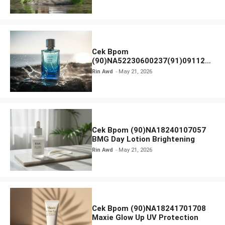
Ampoule Foam
Cek Bpom
(90)NA52230600237(91)091126
Afnan 9 AM Dive Eau De Parfum
Rin Awd
May 21, 2026
Cek Bpom (90)NA18240107057
BMG Day Lotion Brightening
Rin Awd
May 21, 2026
Cek Bpom (90)NA18241701708
Maxie Glow Up UV Protection