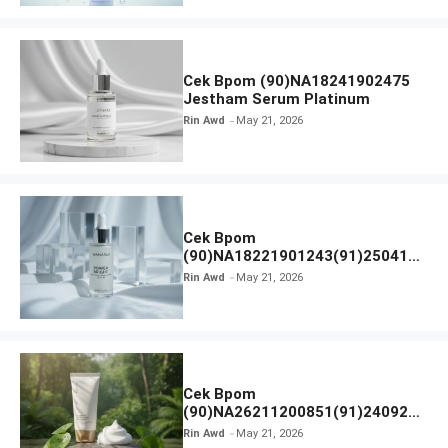
Cek Bpom (90)NA18241902475
Jestham Serum Platinum
Rin Awd
May 21, 2026
Cek Bpom
(90)NA18221901243(91)250418
Hanasui Power Bright Serum
Rin Awd
May 21, 2026
Cek Bpom
(90)NA26211200851(91)240924
SKIN1004 Madagascar Centella
Rin Awd
May 21, 2026