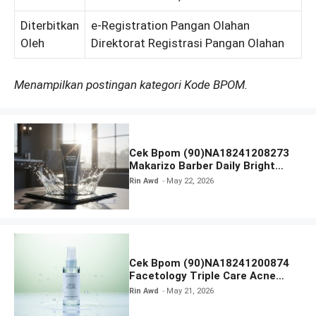
Diterbitkan
e-Registration Pangan Olahan
Oleh
Direktorat Registrasi Pangan Olahan
Menampilkan postingan kategori Kode BPOM.
Cek Bpom (90)NA18241208273
Makarizo Barber Daily Bright
Radiance Face Wash
Rin Awd
May 22, 2026
Cek Bpom (90)NA18241200874
Facetology Triple Care Acne
Calm Micellar Water
Rin Awd
May 21, 2026