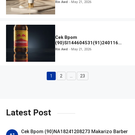
Rin Awd
May 21, 2026
Cek Bpom
(90)SI144604531(91)240116
Kratingdaeng Red Bull
Rin Awd
May 21, 2026
1
2
…
23
Page
Page
Page
Latest Post
Cek Bpom (90)NA18241208273 Makarizo Barber