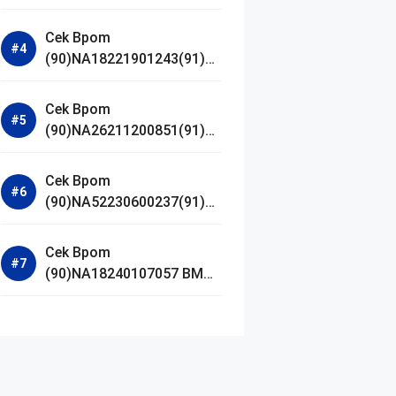
Jestham Serum Platinum
Cek Bpom
(90)NA18221901243(91)25
0418 Hanasui Power Bright
Serum
Cek Bpom
(90)NA26211200851(91)24
0924 SKIN1004
Madagascar Centella
Cek Bpom
Ampoule Foam
(90)NA52230600237(91)09
1126 Afnan 9 AM Dive Eau
De Parfum
Cek Bpom
(90)NA18240107057 BMG
Day Lotion Brightening