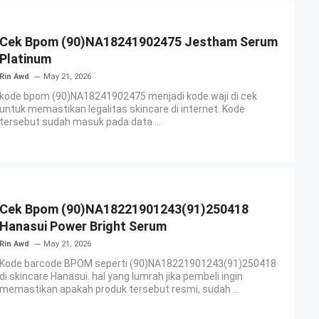
Cek Bpom (90)NA18241902475 Jestham Serum
Platinum
Rin Awd
May 21, 2026
kode bpom (90)NA18241902475 menjadi kode waji di cek
untuk memastikan legalitas skincare di internet. Kode
tersebut sudah masuk pada data ...
Cek Bpom (90)NA18221901243(91)250418
Hanasui Power Bright Serum
Rin Awd
May 21, 2026
Kode barcode BPOM seperti (90)NA18221901243(91)250418
di skincare Hanasui. hal yang lumrah jika pembeli ingin
memastikan apakah produk tersebut resmi, sudah ...