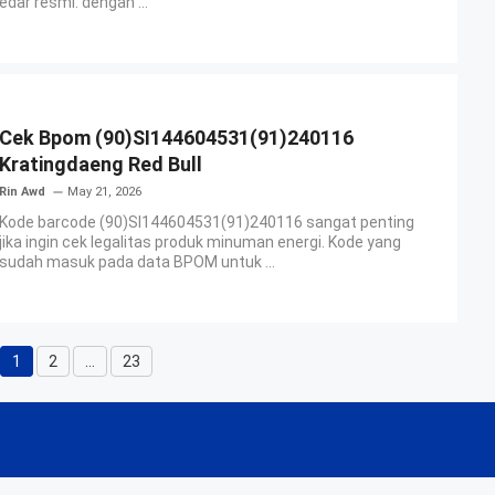
edar resmi. dengan ...
Cek Bpom (90)SI144604531(91)240116
Kratingdaeng Red Bull
Rin Awd
May 21, 2026
Kode barcode (90)SI144604531(91)240116 sangat penting
jika ingin cek legalitas produk minuman energi. Kode yang
sudah masuk pada data BPOM untuk ...
1
2
…
23
Page
Page
Page