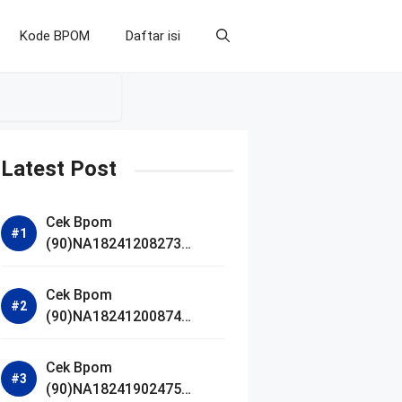
Kode BPOM
Daftar isi
Latest Post
Cek Bpom
(90)NA18241208273
Makarizo Barber Daily
Bright Radiance Face
Cek Bpom
Wash
(90)NA18241200874
Facetology Triple Care
Acne Calm Micellar Water
Cek Bpom
(90)NA18241902475