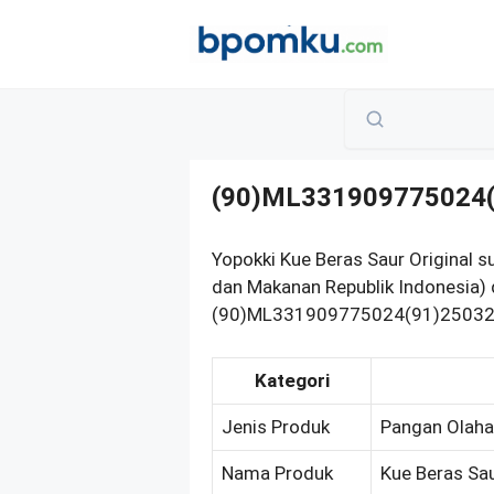
Skip
to
content
(90)ML331909775024
Yopokki Kue Beras Saur Original 
dan Makanan Republik Indonesia) 
(90)ML331909775024(91)250323. 
Kategori
Jenis Produk
Pangan Olah
Nama Produk
Kue Beras Sau