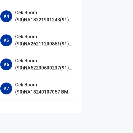
Jestham Serum Platinum
Cek Bpom
(90)NA18221901243(91)25
0418 Hanasui Power Bright
Serum
Cek Bpom
(90)NA26211200851(91)24
0924 SKIN1004
Madagascar Centella
Cek Bpom
Ampoule Foam
(90)NA52230600237(91)09
1126 Afnan 9 AM Dive Eau
De Parfum
Cek Bpom
(90)NA18240107057 BMG
Day Lotion Brightening