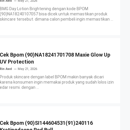
Rin Awd
May 21, 2026
BMG Day Lotion Brightening dengan kode BPOM
(90)NA18240107057 bisa dicek untuk memastikan produk
skincare tersebut. dimana calon pembeli ingin memastikan ...
Cek Bpom (90)NA18241701708 Maxie Glow Up
UV Protection
Rin Awd
May 21, 2026
Produk skincare dengan label BPOM makin banyak dicari
karena konsumen ingin memakai produk yang sudah lolos izin
edar resmi. dengan ...
Cek Bpom (90)SI144604531(91)240116
Kratingdaeng Red Bull