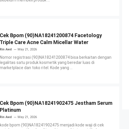
sebelum membeli produk ...
Cek Bpom (90)NA18241200874 Facetology
Triple Care Acne Calm Micellar Water
Rin Awd
May 21, 2026
Nomor registrasi (90)NA18241200874 bisa berkaitan dengan
legalitas satu produk kosmetik yang beredar luas di
marketplace dan toko ritel. Kode yang ...
Cek Bpom (90)NA18241902475 Jestham Serum
Platinum
Rin Awd
May 21, 2026
kode bpom (90)NA18241902475 menjadi kode waji di cek