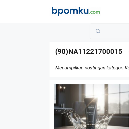
Skip
to
content
(90)NA11221700015
Menampilkan postingan kategori 