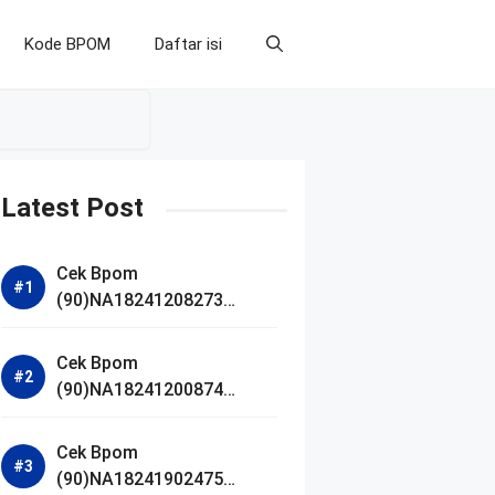
Kode BPOM
Daftar isi
Latest Post
Cek Bpom
(90)NA18241208273
Makarizo Barber Daily
Bright Radiance Face
Cek Bpom
Wash
(90)NA18241200874
Facetology Triple Care
Acne Calm Micellar Water
Cek Bpom
(90)NA18241902475