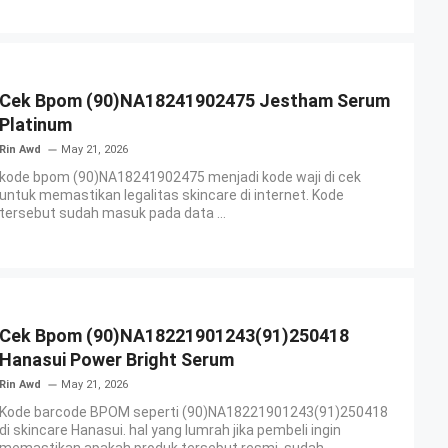
Cek Bpom (90)NA18241902475 Jestham Serum
Platinum
Rin Awd
May 21, 2026
kode bpom (90)NA18241902475 menjadi kode waji di cek
untuk memastikan legalitas skincare di internet. Kode
tersebut sudah masuk pada data ...
Cek Bpom (90)NA18221901243(91)250418
Hanasui Power Bright Serum
Rin Awd
May 21, 2026
Kode barcode BPOM seperti (90)NA18221901243(91)250418
di skincare Hanasui. hal yang lumrah jika pembeli ingin