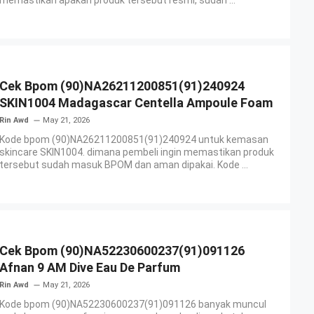
memastikan apakah produk tersebut resmi, sudah ...
Cek Bpom (90)NA26211200851(91)240924
SKIN1004 Madagascar Centella Ampoule Foam
Rin Awd
May 21, 2026
Kode bpom (90)NA26211200851(91)240924 untuk kemasan
skincare SKIN1004. dimana pembeli ingin memastikan produk
tersebut sudah masuk BPOM dan aman dipakai. Kode ...
Cek Bpom (90)NA52230600237(91)091126
Afnan 9 AM Dive Eau De Parfum
Rin Awd
May 21, 2026
Kode bpom (90)NA52230600237(91)091126 banyak muncul