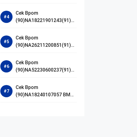
Jestham Serum Platinum
Cek Bpom
(90)NA18221901243(91)25
0418 Hanasui Power Bright
Serum
Cek Bpom
(90)NA26211200851(91)24
0924 SKIN1004
Madagascar Centella
Cek Bpom
Ampoule Foam
(90)NA52230600237(91)09
1126 Afnan 9 AM Dive Eau
De Parfum
Cek Bpom
(90)NA18240107057 BMG
Day Lotion Brightening