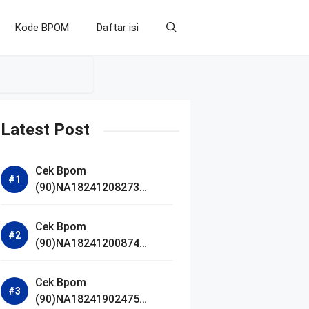
Kode BPOM
Daftar isi
Latest Post
Cek Bpom
(90)NA18241208273
Makarizo Barber Daily
Bright Radiance Face
Cek Bpom
Wash
(90)NA18241200874
Facetology Triple Care
Acne Calm Micellar Water
Cek Bpom
(90)NA18241902475