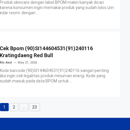
Produk skincare dengan label BPOM makin banyak dicari
karena konsumen ingin memakai produk yang sudah lolos izin
edar resmi. dengan ...
Cek Bpom (90)SI144604531(91)240116
Kratingdaeng Red Bull
Rin Awd
May 21, 2026
Kode barcode (90)SI144604531(91)240116 sangat penting
jika ingin cek legalitas produk minuman energi. Kode yang
sudah masuk pada data BPOM untuk ...
1
2
…
23
Page
Page
Page