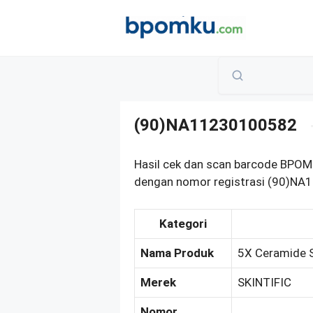
Skip
to
content
(90)NA11230100582
Hasil cek dan scan barcode BPOM 
dengan nomor registrasi (90)NA1
Kategori
Nama Produk
5X Ceramide 
Merek
SKINTIFIC
Nomor