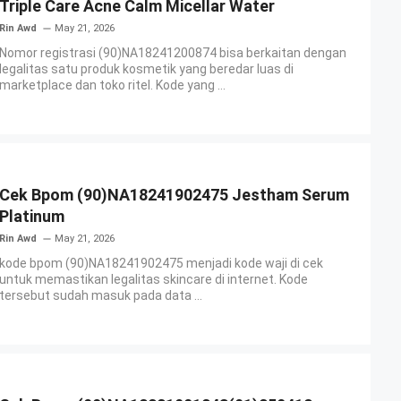
Triple Care Acne Calm Micellar Water
Rin Awd
May 21, 2026
Nomor registrasi (90)NA18241200874 bisa berkaitan dengan
legalitas satu produk kosmetik yang beredar luas di
marketplace dan toko ritel. Kode yang ...
Cek Bpom (90)NA18241902475 Jestham Serum
Platinum
Rin Awd
May 21, 2026
kode bpom (90)NA18241902475 menjadi kode waji di cek
untuk memastikan legalitas skincare di internet. Kode
tersebut sudah masuk pada data ...