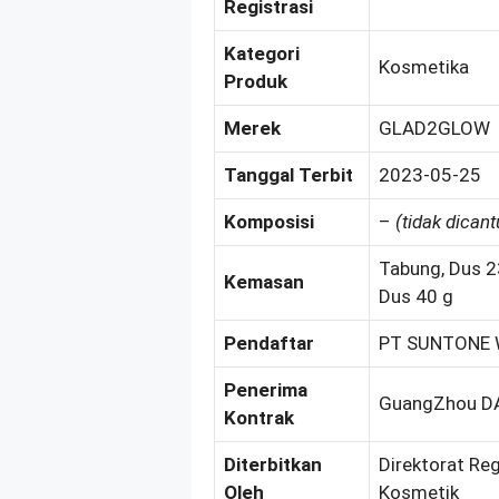
Registrasi
Kategori
Kosmetika
Produk
Merek
GLAD2GLOW
Tanggal Terbit
2023-05-25
Komposisi
–
(tidak dican
Tabung, Dus 23
Kemasan
Dus 40 g
Pendaftar
PT SUNTONE 
Penerima
GuangZhou DA
Kontrak
Diterbitkan
Direktorat Re
Oleh
Kosmetik