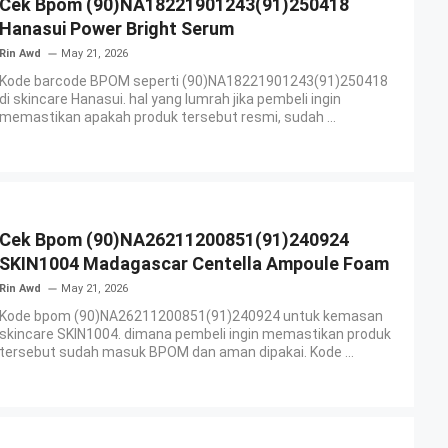
Cek Bpom (90)NA18221901243(91)250418
Hanasui Power Bright Serum
Rin Awd
May 21, 2026
Kode barcode BPOM seperti (90)NA18221901243(91)250418
di skincare Hanasui. hal yang lumrah jika pembeli ingin
memastikan apakah produk tersebut resmi, sudah ...
Cek Bpom (90)NA26211200851(91)240924
SKIN1004 Madagascar Centella Ampoule Foam
Rin Awd
May 21, 2026
Kode bpom (90)NA26211200851(91)240924 untuk kemasan
skincare SKIN1004. dimana pembeli ingin memastikan produk
tersebut sudah masuk BPOM dan aman dipakai. Kode ...