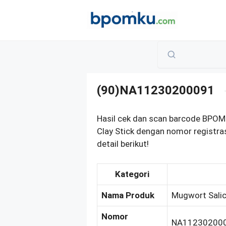
Skip
to
content
(90)NA11230200091
Hasil cek dan scan barcode BPOM
Clay Stick dengan nomor registr
detail berikut!
Kategori
Nama Produk
Mugwort Salicy
Nomor
NA11230200