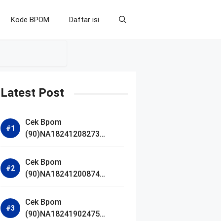
Kode BPOM
Daftar isi
Latest Post
Cek Bpom
(90)NA18241208273
Makarizo Barber Daily
Bright Radiance Face
Cek Bpom
Wash
(90)NA18241200874
Facetology Triple Care
Acne Calm Micellar Water
Cek Bpom
(90)NA18241902475