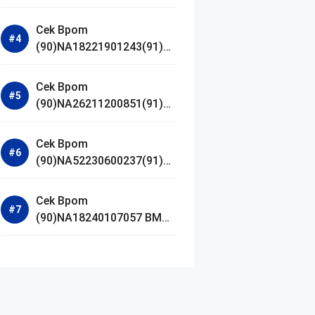
Jestham Serum Platinum
Cek Bpom
(90)NA18221901243(91)25
0418 Hanasui Power Bright
Serum
Cek Bpom
(90)NA26211200851(91)24
0924 SKIN1004
Madagascar Centella
Cek Bpom
Ampoule Foam
(90)NA52230600237(91)09
1126 Afnan 9 AM Dive Eau
De Parfum
Cek Bpom
(90)NA18240107057 BMG
Day Lotion Brightening