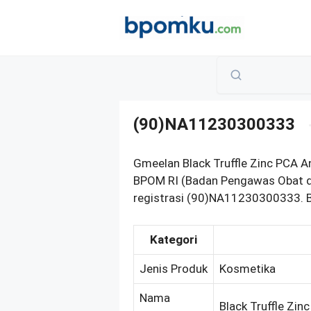
Skip
to
content
(90)NA11230300333
Gmeelan Black Truffle Zinc PCA An
BPOM RI (Badan Pengawas Obat d
registrasi (90)NA11230300333. Be
Kategori
Jenis Produk
Kosmetika
Nama
Black Truffle Zin