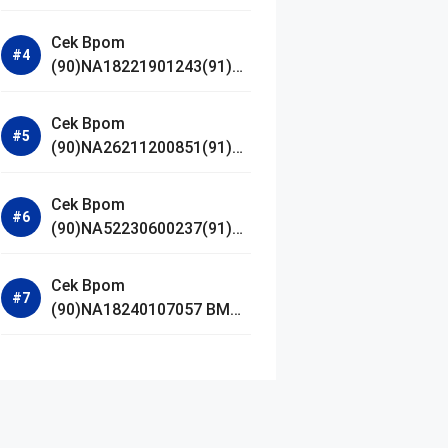
Jestham Serum Platinum
Cek Bpom
(90)NA18221901243(91)25
0418 Hanasui Power Bright
Serum
Cek Bpom
(90)NA26211200851(91)24
0924 SKIN1004
Madagascar Centella
Cek Bpom
Ampoule Foam
(90)NA52230600237(91)09
1126 Afnan 9 AM Dive Eau
De Parfum
Cek Bpom
(90)NA18240107057 BMG
Day Lotion Brightening