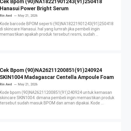
Cek Bpom (90)NA18221901243(91)250418
Hanasui Power Bright Serum
Rin Awd
May 21, 2026
Kode barcode BPOM seperti (90)NA18221901243(91)250418
di skincare Hanasui. hal yang lumrah jika pembeli ingin
memastikan apakah produk tersebut resmi, sudah ...
Cek Bpom (90)NA26211200851(91)240924
SKIN1004 Madagascar Centella Ampoule Foam
Rin Awd
May 21, 2026
Kode bpom (90)NA26211200851(91)240924 untuk kemasan
skincare SKIN1004. dimana pembeli ingin memastikan produk
tersebut sudah masuk BPOM dan aman dipakai. Kode ...