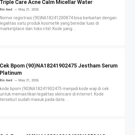
Triple Care Acne Calm Micellar Water
Rin Awd
May 21, 2026
Nomor registrasi (90)NA18241200874 bisa berkaitan dengan
legalitas satu produk kosmetik yang beredar luas di
marketplace dan toko ritel. Kode yang ...
Cek Bpom (90)NA18241902475 Jestham Serum
Platinum
Rin Awd
May 21, 2026
kode bpom (90)NA18241902475 menjadi kode waji di cek
untuk memastikan legalitas skincare di internet. Kode
tersebut sudah masuk pada data ...