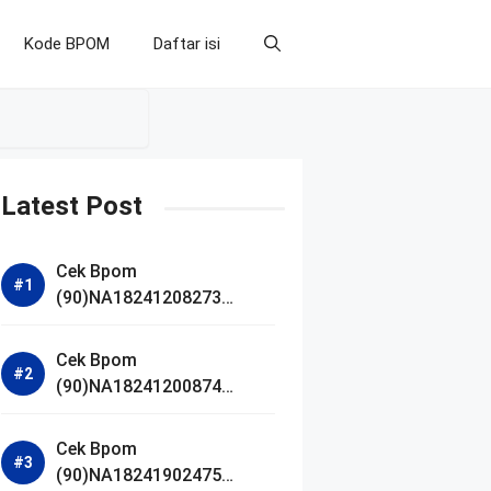
Kode BPOM
Daftar isi
Latest Post
Cek Bpom
(90)NA18241208273
Makarizo Barber Daily
Bright Radiance Face
Cek Bpom
Wash
(90)NA18241200874
Facetology Triple Care
Acne Calm Micellar Water
Cek Bpom
(90)NA18241902475