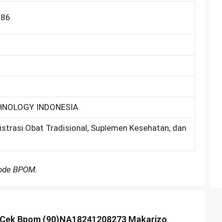
086
HNOLOGY INDONESIA
istrasi Obat Tradisional, Suplemen Kesehatan, dan
Kode BPOM.
Cek Bpom (90)NA18241208273 Makarizo