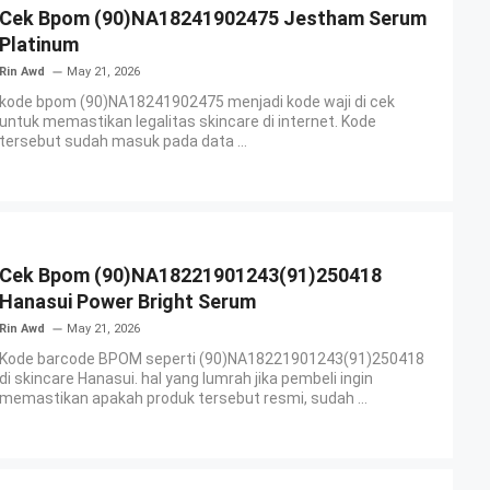
Cek Bpom (90)NA18241902475 Jestham Serum
Platinum
Rin Awd
May 21, 2026
kode bpom (90)NA18241902475 menjadi kode waji di cek
untuk memastikan legalitas skincare di internet. Kode
tersebut sudah masuk pada data ...
Cek Bpom (90)NA18221901243(91)250418
Hanasui Power Bright Serum
Rin Awd
May 21, 2026
Kode barcode BPOM seperti (90)NA18221901243(91)250418
di skincare Hanasui. hal yang lumrah jika pembeli ingin
memastikan apakah produk tersebut resmi, sudah ...