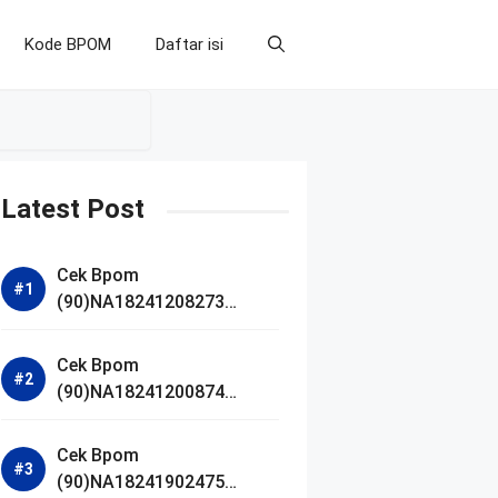
Kode BPOM
Daftar isi
Latest Post
Cek Bpom
(90)NA18241208273
Makarizo Barber Daily
Bright Radiance Face
Cek Bpom
Wash
(90)NA18241200874
Facetology Triple Care
Acne Calm Micellar Water
Cek Bpom
(90)NA18241902475