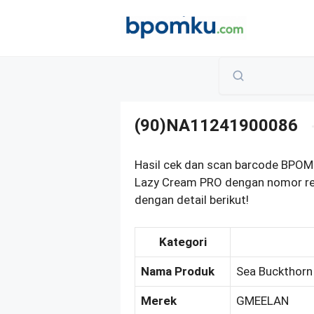
Skip
to
content
(90)NA11241900086
Hasil cek dan scan barcode BPO
Lazy Cream PRO dengan nomor re
dengan detail berikut!
Kategori
Nama Produk
Sea Buckthorn
Merek
GMEELAN