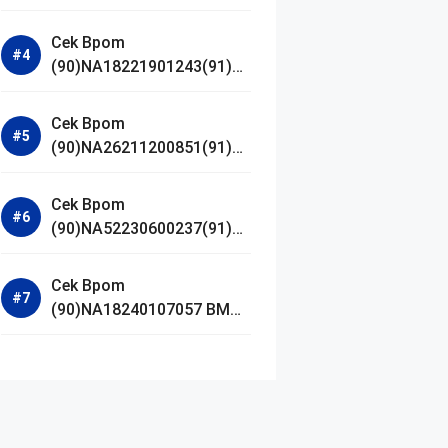
Jestham Serum Platinum
Cek Bpom
(90)NA18221901243(91)25
0418 Hanasui Power Bright
Serum
Cek Bpom
(90)NA26211200851(91)24
0924 SKIN1004
Madagascar Centella
Cek Bpom
Ampoule Foam
(90)NA52230600237(91)09
1126 Afnan 9 AM Dive Eau
De Parfum
Cek Bpom
(90)NA18240107057 BMG
Day Lotion Brightening