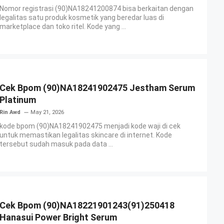
Nomor registrasi (90)NA18241200874 bisa berkaitan dengan
legalitas satu produk kosmetik yang beredar luas di
marketplace dan toko ritel. Kode yang ...
Cek Bpom (90)NA18241902475 Jestham Serum
Platinum
Rin Awd
May 21, 2026
kode bpom (90)NA18241902475 menjadi kode waji di cek
untuk memastikan legalitas skincare di internet. Kode
tersebut sudah masuk pada data ...
Cek Bpom (90)NA18221901243(91)250418
Hanasui Power Bright Serum