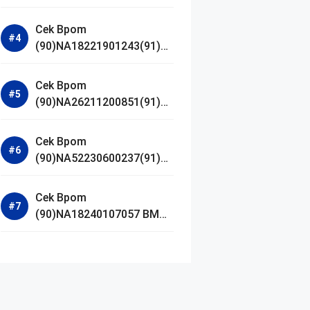
Jestham Serum Platinum
Cek Bpom
(90)NA18221901243(91)25
0418 Hanasui Power Bright
Serum
Cek Bpom
(90)NA26211200851(91)24
0924 SKIN1004
Madagascar Centella
Cek Bpom
Ampoule Foam
(90)NA52230600237(91)09
1126 Afnan 9 AM Dive Eau
De Parfum
Cek Bpom
(90)NA18240107057 BMG
Day Lotion Brightening