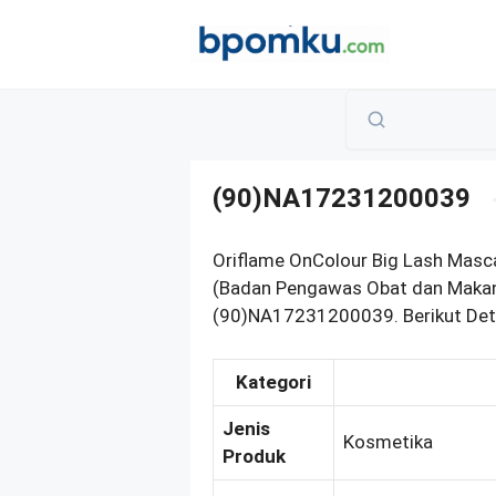
Skip
to
content
(90)NA17231200039
Oriflame OnColour Big Lash Masca
(Badan Pengawas Obat dan Makana
(90)NA17231200039. Berikut Deta
Kategori
Jenis
Kosmetika
Produk