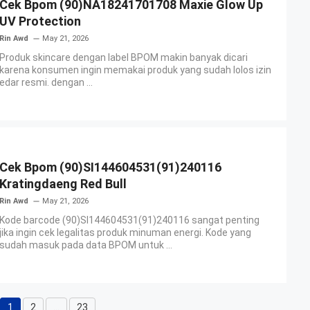
Cek Bpom (90)NA18241701708 Maxie Glow Up
UV Protection
Rin Awd
May 21, 2026
Produk skincare dengan label BPOM makin banyak dicari
karena konsumen ingin memakai produk yang sudah lolos izin
edar resmi. dengan ...
Cek Bpom (90)SI144604531(91)240116
Kratingdaeng Red Bull
Rin Awd
May 21, 2026
Kode barcode (90)SI144604531(91)240116 sangat penting
jika ingin cek legalitas produk minuman energi. Kode yang
sudah masuk pada data BPOM untuk ...
1
2
…
23