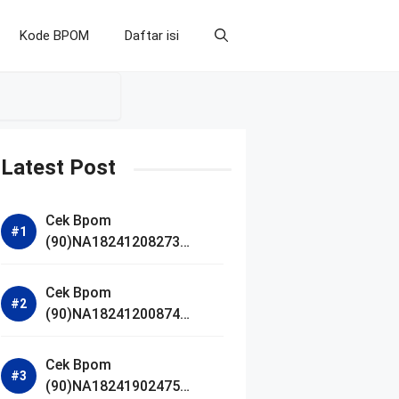
Kode BPOM
Daftar isi
Latest Post
Cek Bpom
(90)NA18241208273
Makarizo Barber Daily
Bright Radiance Face
Cek Bpom
Wash
(90)NA18241200874
Facetology Triple Care
Acne Calm Micellar Water
Cek Bpom
(90)NA18241902475