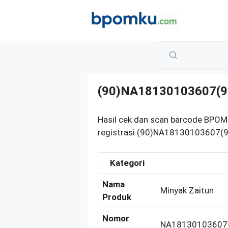
Skip
to
content
(90)NA18130103607(9
Hasil cek dan scan barcode BPOM
registrasi (90)NA18130103607(91
Kategori
Nama
Minyak Zaitun
Produk
Nomor
NA18130103607