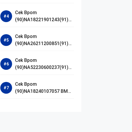
Jestham Serum Platinum
Cek Bpom
(90)NA18221901243(91)25
0418 Hanasui Power Bright
Serum
Cek Bpom
(90)NA26211200851(91)24
0924 SKIN1004
Madagascar Centella
Cek Bpom
Ampoule Foam
(90)NA52230600237(91)09
1126 Afnan 9 AM Dive Eau
De Parfum
Cek Bpom
(90)NA18240107057 BMG
Day Lotion Brightening