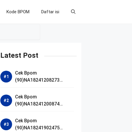
Kode BPOM
Daftar isi
Latest Post
Cek Bpom
(90)NA18241208273
Makarizo Barber Daily
Bright Radiance Face
Cek Bpom
Wash
(90)NA18241200874
Facetology Triple Care
Acne Calm Micellar Water
Cek Bpom
(90)NA18241902475