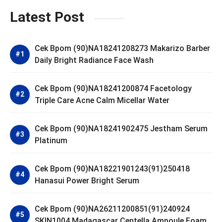
Latest Post
Cek Bpom (90)NA18241208273 Makarizo Barber
Daily Bright Radiance Face Wash
Cek Bpom (90)NA18241200874 Facetology
Triple Care Acne Calm Micellar Water
Cek Bpom (90)NA18241902475 Jestham Serum
Platinum
Cek Bpom (90)NA18221901243(91)250418
Hanasui Power Bright Serum
Cek Bpom (90)NA26211200851(91)240924
SKIN1004 Madagascar Centella Ampoule Foam