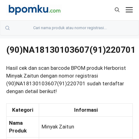
Skip
M
to
content
(90)NA18130103607(91)220701
Hasil cek dan scan barcode BPOM produk Herborist
Minyak Zaitun dengan nomor registrasi
(90)NA18130103607(91)220701 sudah terdaftar
dengan detail berikut!
Kategori
Informasi
Nama
Minyak Zaitun
Produk