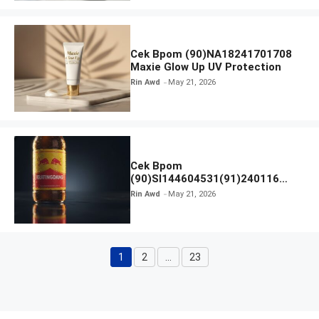
Cek Bpom (90)NA18241701708
Maxie Glow Up UV Protection
Rin Awd
May 21, 2026
Cek Bpom
(90)SI144604531(91)240116
Kratingdaeng Red Bull
Rin Awd
May 21, 2026
1
2
…
23
Page
Page
Page