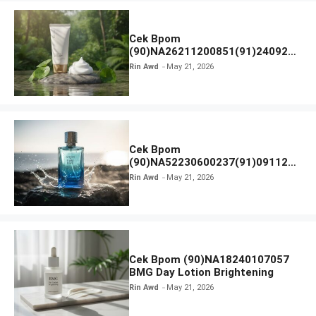
Cek Bpom
(90)NA26211200851(91)240924
SKIN1004 Madagascar Centella
Rin Awd
May 21, 2026
Ampoule Foam
Cek Bpom
(90)NA52230600237(91)091126
Afnan 9 AM Dive Eau De Parfum
Rin Awd
May 21, 2026
Cek Bpom (90)NA18240107057
BMG Day Lotion Brightening
Rin Awd
May 21, 2026