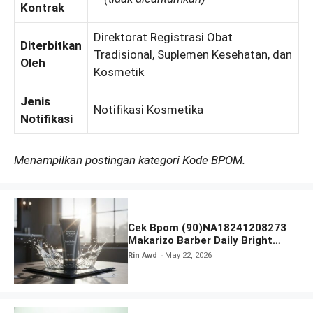
Kontrak
Direktorat Registrasi Obat
Diterbitkan
Tradisional, Suplemen Kesehatan, dan
Oleh
Kosmetik
Jenis
Notifikasi Kosmetika
Notifikasi
Menampilkan postingan kategori Kode BPOM.
Cek Bpom (90)NA18241208273
Makarizo Barber Daily Bright
Radiance Face Wash
Rin Awd
May 22, 2026