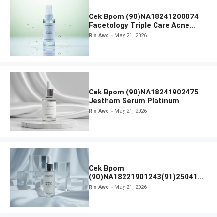
Cek Bpom (90)NA18241200874
Facetology Triple Care Acne
Calm Micellar Water
Rin Awd
May 21, 2026
Cek Bpom (90)NA18241902475
Jestham Serum Platinum
Rin Awd
May 21, 2026
Cek Bpom
(90)NA18221901243(91)250418
Hanasui Power Bright Serum
Rin Awd
May 21, 2026