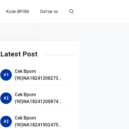
Kode BPOM
Daftar isi
Latest Post
Cek Bpom
(90)NA18241208273
Makarizo Barber Daily
Bright Radiance Face
Cek Bpom
Wash
(90)NA18241200874
Facetology Triple Care
Acne Calm Micellar Water
Cek Bpom
(90)NA18241902475