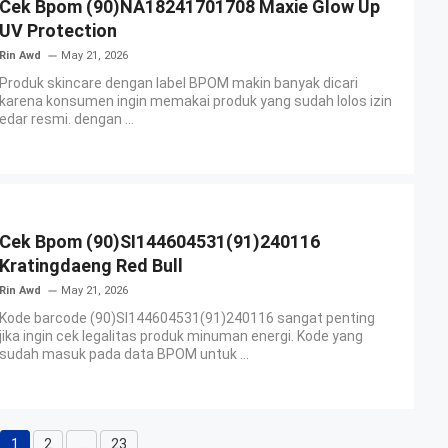
Cek Bpom (90)NA18241701708 Maxie Glow Up
UV Protection
Rin Awd
May 21, 2026
Produk skincare dengan label BPOM makin banyak dicari
karena konsumen ingin memakai produk yang sudah lolos izin
edar resmi. dengan ...
Cek Bpom (90)SI144604531(91)240116
Kratingdaeng Red Bull
Rin Awd
May 21, 2026
Kode barcode (90)SI144604531(91)240116 sangat penting
jika ingin cek legalitas produk minuman energi. Kode yang
sudah masuk pada data BPOM untuk ...
1
2
…
23