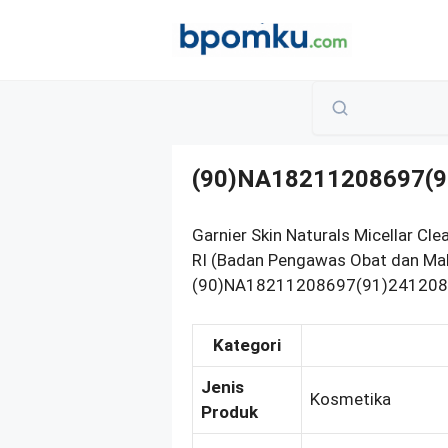
Skip
to
content
(90)NA18211208697(9
Garnier Skin Naturals Micellar Cle
RI (Badan Pengawas Obat dan Mak
(90)NA18211208697(91)241208. B
Kategori
Jenis
Kosmetika
Produk