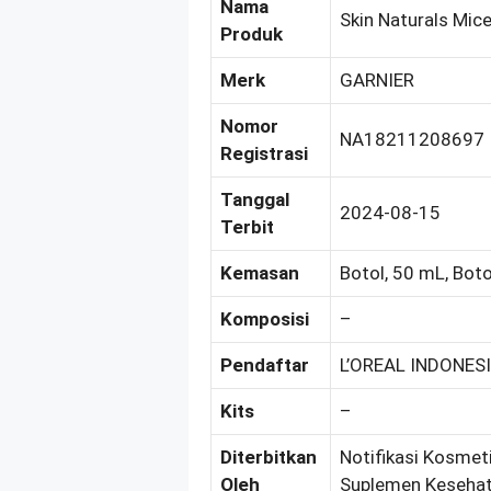
Nama
Skin Naturals Micel
Produk
Merk
GARNIER
Nomor
NA18211208697
Registrasi
Tanggal
2024-08-15
Terbit
Kemasan
Botol, 50 mL, Boto
Komposisi
–
Pendaftar
L’OREAL INDONESI
Kits
–
Diterbitkan
Notifikasi Kosmeti
Oleh
Suplemen Kesehat