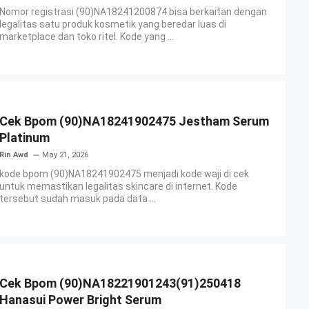
Nomor registrasi (90)NA18241200874 bisa berkaitan dengan
legalitas satu produk kosmetik yang beredar luas di
marketplace dan toko ritel. Kode yang ...
Cek Bpom (90)NA18241902475 Jestham Serum
Platinum
Rin Awd
May 21, 2026
kode bpom (90)NA18241902475 menjadi kode waji di cek
untuk memastikan legalitas skincare di internet. Kode
tersebut sudah masuk pada data ...
Cek Bpom (90)NA18221901243(91)250418
Hanasui Power Bright Serum