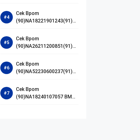
Jestham Serum Platinum
Cek Bpom
(90)NA18221901243(91)25
0418 Hanasui Power Bright
Serum
Cek Bpom
(90)NA26211200851(91)24
0924 SKIN1004
Madagascar Centella
Cek Bpom
Ampoule Foam
(90)NA52230600237(91)09
1126 Afnan 9 AM Dive Eau
De Parfum
Cek Bpom
(90)NA18240107057 BMG
Day Lotion Brightening