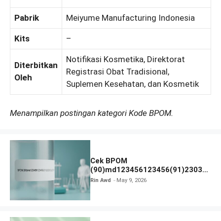
Pabrik
Meiyume Manufacturing Indonesia
Kits
–
Notifikasi Kosmetika, Direktorat
Diterbitkan
Registrasi Obat Tradisional,
Oleh
Suplemen Kesehatan, dan Kosmetik
Menampilkan postingan kategori Kode BPOM.
Cek BPOM
(90)md123456123456(91)23031
2 Apakah Terdaftar?
Rin Awd
May 9, 2026