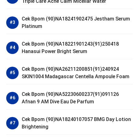
Triple Care Acne Calm Micellar Water
Cek Bpom (90)NA18241902475 Jestham Serum
Platinum
Cek Bpom (90)NA18221901243(91)250418
Hanasui Power Bright Serum
Cek Bpom (90)NA26211200851(91)240924
SKIN1004 Madagascar Centella Ampoule Foam
Cek Bpom (90)NA52230600237(91)091126
Afnan 9 AM Dive Eau De Parfum
Cek Bpom (90)NA18240107057 BMG Day Lotion
Brightening