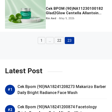
Cek BPOM (90)NA11230100182
Glad2Glow Centella Allantoin
Soothing Gel Moisturizer
Rin Awd
May 9, 2026
1
…
22
23
Page
Page
Page
Latest Post
Cek Bpom (90)NA18241208273 Makarizo Barber
Daily Bright Radiance Face Wash
Cek Bpom (90)NA18241200874 Facetology