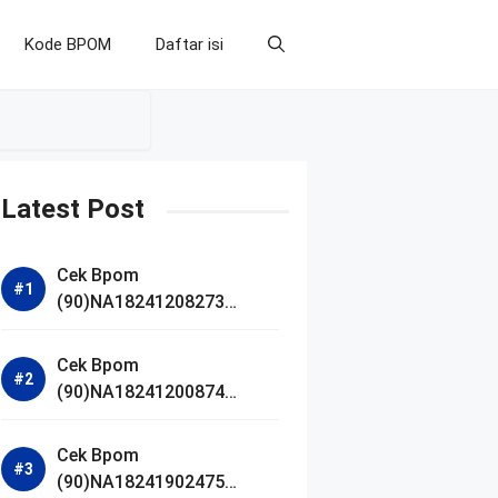
Kode BPOM
Daftar isi
Latest Post
Cek Bpom
(90)NA18241208273
Makarizo Barber Daily
Bright Radiance Face
Cek Bpom
Wash
(90)NA18241200874
Facetology Triple Care
Acne Calm Micellar Water
Cek Bpom
(90)NA18241902475