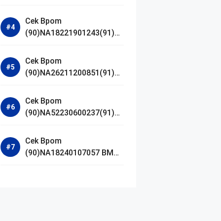
Jestham Serum Platinum
Cek Bpom
(90)NA18221901243(91)25
0418 Hanasui Power Bright
Serum
Cek Bpom
(90)NA26211200851(91)24
0924 SKIN1004
Madagascar Centella
Cek Bpom
Ampoule Foam
(90)NA52230600237(91)09
1126 Afnan 9 AM Dive Eau
De Parfum
Cek Bpom
(90)NA18240107057 BMG
Day Lotion Brightening