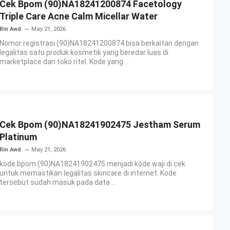
Cek Bpom (90)NA18241200874 Facetology
Triple Care Acne Calm Micellar Water
Rin Awd
May 21, 2026
Nomor registrasi (90)NA18241200874 bisa berkaitan dengan
legalitas satu produk kosmetik yang beredar luas di
marketplace dan toko ritel. Kode yang ...
Cek Bpom (90)NA18241902475 Jestham Serum
Platinum
Rin Awd
May 21, 2026
kode bpom (90)NA18241902475 menjadi kode waji di cek
untuk memastikan legalitas skincare di internet. Kode
tersebut sudah masuk pada data ...