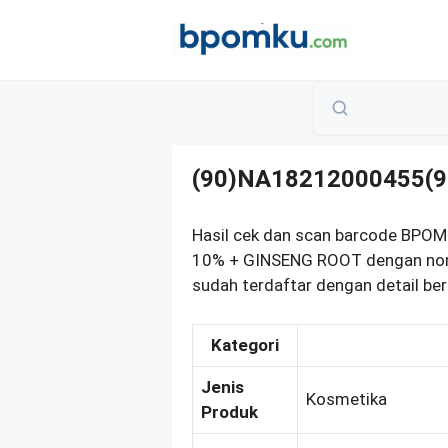
Skip
to
content
(90)NA18212000455(9
Hasil cek dan scan barcode BPO
10% + GINSENG ROOT dengan no
sudah terdaftar dengan detail ber
Kategori
Jenis
Kosmetika
Produk