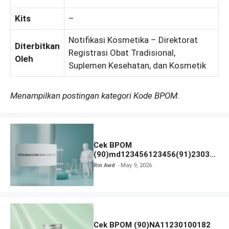
Kits
–
Notifikasi Kosmetika – Direktorat
Diterbitkan
Registrasi Obat Tradisional,
Oleh
Suplemen Kesehatan, dan Kosmetik
Menampilkan postingan kategori Kode BPOM.
Cek BPOM
(90)md123456123456(91)23031
2 Apakah Terdaftar?
Rin Awd
May 9, 2026
Cek BPOM (90)NA11230100182