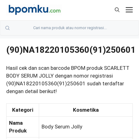
Skip
M
to
content
(90)NA18220105360(91)250601
Hasil cek dan scan barcode BPOM produk SCARLETT
BODY SERUM JOLLY dengan nomor registrasi
(90)NA18220105360(91)250601 sudah terdaftar
dengan detail berikut!
Kategori
Kosmetika
Nama
Body Serum Jolly
Produk