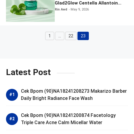
Glad2Glow Centella Allantoin
Soothing Gel Moisturizer
Rin Awd
May 9, 2026
1
…
22
23
Page
Page
Page
Latest Post
Cek Bpom (90)NA18241208273 Makarizo Barber
Daily Bright Radiance Face Wash
Cek Bpom (90)NA18241200874 Facetology
Triple Care Acne Calm Micellar Water