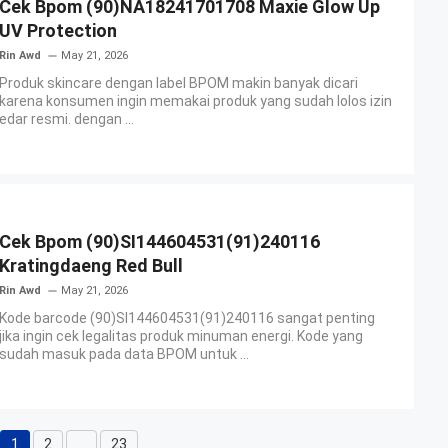
Cek Bpom (90)NA18241701708 Maxie Glow Up
UV Protection
Rin Awd
May 21, 2026
Produk skincare dengan label BPOM makin banyak dicari
karena konsumen ingin memakai produk yang sudah lolos izin
edar resmi. dengan ...
Cek Bpom (90)SI144604531(91)240116
Kratingdaeng Red Bull
Rin Awd
May 21, 2026
Kode barcode (90)SI144604531(91)240116 sangat penting
jika ingin cek legalitas produk minuman energi. Kode yang
sudah masuk pada data BPOM untuk ...
1
2
…
23