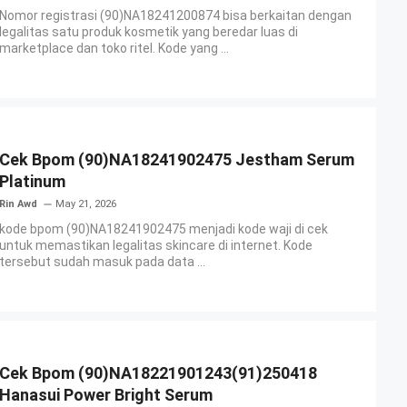
Nomor registrasi (90)NA18241200874 bisa berkaitan dengan
legalitas satu produk kosmetik yang beredar luas di
marketplace dan toko ritel. Kode yang ...
Cek Bpom (90)NA18241902475 Jestham Serum
Platinum
Rin Awd
May 21, 2026
kode bpom (90)NA18241902475 menjadi kode waji di cek
untuk memastikan legalitas skincare di internet. Kode
tersebut sudah masuk pada data ...
Cek Bpom (90)NA18221901243(91)250418
Hanasui Power Bright Serum