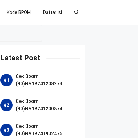
Kode BPOM
Daftar isi
Latest Post
Cek Bpom
(90)NA18241208273
Makarizo Barber Daily
Bright Radiance Face
Cek Bpom
Wash
(90)NA18241200874
Facetology Triple Care
Acne Calm Micellar Water
Cek Bpom
(90)NA18241902475