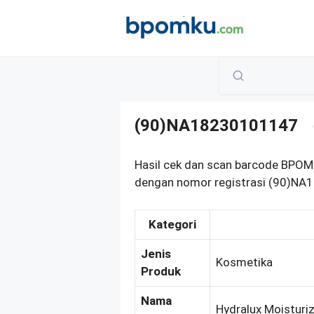
Skip
to
content
(90)NA18230101147
Hasil cek dan scan barcode BP
dengan nomor registrasi (90)NA1
Kategori
Jenis
Kosmetika
Produk
Nama
Hydralux Moisturi