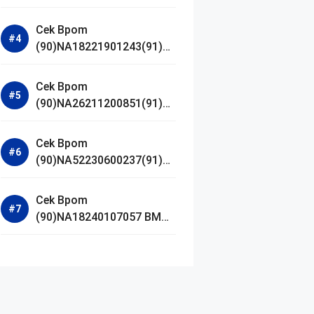
Jestham Serum Platinum
Cek Bpom
(90)NA18221901243(91)25
0418 Hanasui Power Bright
Serum
Cek Bpom
(90)NA26211200851(91)24
0924 SKIN1004
Madagascar Centella
Cek Bpom
Ampoule Foam
(90)NA52230600237(91)09
1126 Afnan 9 AM Dive Eau
De Parfum
Cek Bpom
(90)NA18240107057 BMG
Day Lotion Brightening