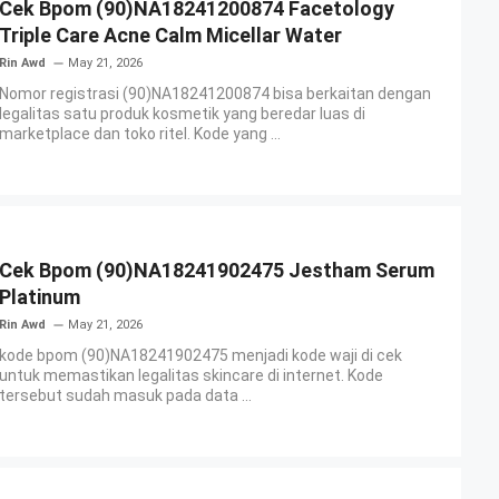
Cek Bpom (90)NA18241200874 Facetology
Triple Care Acne Calm Micellar Water
Rin Awd
May 21, 2026
Nomor registrasi (90)NA18241200874 bisa berkaitan dengan
legalitas satu produk kosmetik yang beredar luas di
marketplace dan toko ritel. Kode yang ...
Cek Bpom (90)NA18241902475 Jestham Serum
Platinum
Rin Awd
May 21, 2026
kode bpom (90)NA18241902475 menjadi kode waji di cek
untuk memastikan legalitas skincare di internet. Kode
tersebut sudah masuk pada data ...