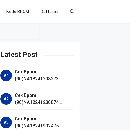
Kode BPOM
Daftar isi
Latest Post
Cek Bpom
(90)NA18241208273
Makarizo Barber Daily
Bright Radiance Face
Cek Bpom
Wash
(90)NA18241200874
Facetology Triple Care
Acne Calm Micellar Water
Cek Bpom
(90)NA18241902475