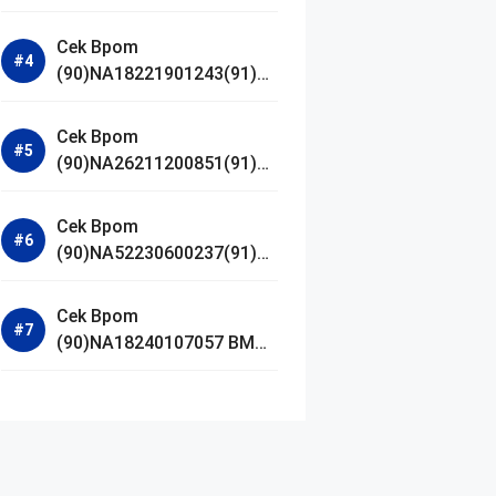
Jestham Serum Platinum
Cek Bpom
(90)NA18221901243(91)25
0418 Hanasui Power Bright
Serum
Cek Bpom
(90)NA26211200851(91)24
0924 SKIN1004
Madagascar Centella
Cek Bpom
Ampoule Foam
(90)NA52230600237(91)09
1126 Afnan 9 AM Dive Eau
De Parfum
Cek Bpom
(90)NA18240107057 BMG
Day Lotion Brightening