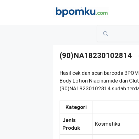
Skip
to
content
(90)NA18230102814
Hasil cek dan scan barcode BPO
Body Lotion Niacinamide dan Glut
(90)NA18230102814 sudah terdaft
Kategori
Jenis
Kosmetika
Produk