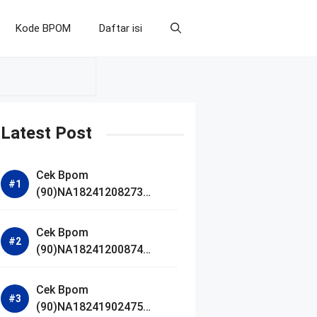
Kode BPOM
Daftar isi
Latest Post
Cek Bpom
(90)NA18241208273
Makarizo Barber Daily
Bright Radiance Face
Cek Bpom
Wash
(90)NA18241200874
Facetology Triple Care
Acne Calm Micellar Water
Cek Bpom
(90)NA18241902475