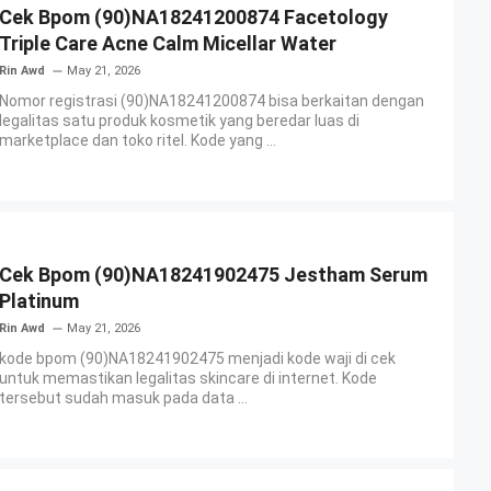
Cek Bpom (90)NA18241200874 Facetology
Triple Care Acne Calm Micellar Water
Rin Awd
May 21, 2026
Nomor registrasi (90)NA18241200874 bisa berkaitan dengan
legalitas satu produk kosmetik yang beredar luas di
marketplace dan toko ritel. Kode yang ...
Cek Bpom (90)NA18241902475 Jestham Serum
Platinum
Rin Awd
May 21, 2026
kode bpom (90)NA18241902475 menjadi kode waji di cek
untuk memastikan legalitas skincare di internet. Kode
tersebut sudah masuk pada data ...