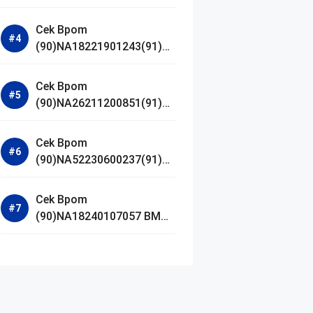
Jestham Serum Platinum
Cek Bpom
(90)NA18221901243(91)25
0418 Hanasui Power Bright
Serum
Cek Bpom
(90)NA26211200851(91)24
0924 SKIN1004
Madagascar Centella
Cek Bpom
Ampoule Foam
(90)NA52230600237(91)09
1126 Afnan 9 AM Dive Eau
De Parfum
Cek Bpom
(90)NA18240107057 BMG
Day Lotion Brightening