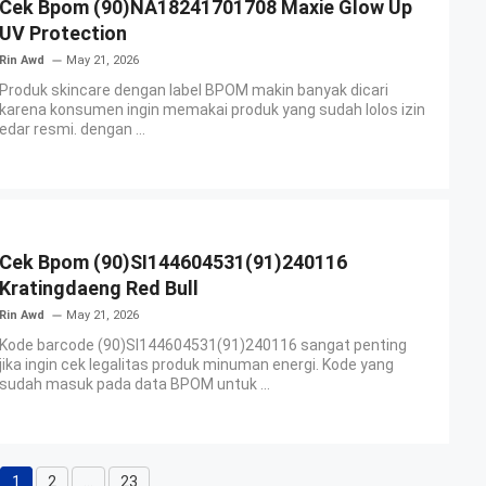
Cek Bpom (90)NA18241701708 Maxie Glow Up
UV Protection
Rin Awd
May 21, 2026
Produk skincare dengan label BPOM makin banyak dicari
karena konsumen ingin memakai produk yang sudah lolos izin
edar resmi. dengan ...
Cek Bpom (90)SI144604531(91)240116
Kratingdaeng Red Bull
Rin Awd
May 21, 2026
Kode barcode (90)SI144604531(91)240116 sangat penting
jika ingin cek legalitas produk minuman energi. Kode yang
sudah masuk pada data BPOM untuk ...
1
2
…
23