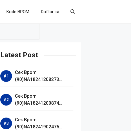
Kode BPOM
Daftar isi
Latest Post
Cek Bpom
(90)NA18241208273
Makarizo Barber Daily
Bright Radiance Face
Cek Bpom
Wash
(90)NA18241200874
Facetology Triple Care
Acne Calm Micellar Water
Cek Bpom
(90)NA18241902475