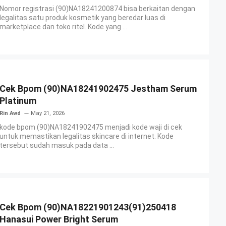
Nomor registrasi (90)NA18241200874 bisa berkaitan dengan
legalitas satu produk kosmetik yang beredar luas di
marketplace dan toko ritel. Kode yang ...
Cek Bpom (90)NA18241902475 Jestham Serum
Platinum
Rin Awd
May 21, 2026
kode bpom (90)NA18241902475 menjadi kode waji di cek
untuk memastikan legalitas skincare di internet. Kode
tersebut sudah masuk pada data ...
Cek Bpom (90)NA18221901243(91)250418
Hanasui Power Bright Serum