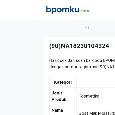
Skip
to
content
(90)NA18230104324
Hasil cek dan scan barcode BPOM
dengan nomor registrasi (90)NA1
Kategori
Jenis
Kosmetika
Produk
Nama
Goat Milk Moistur