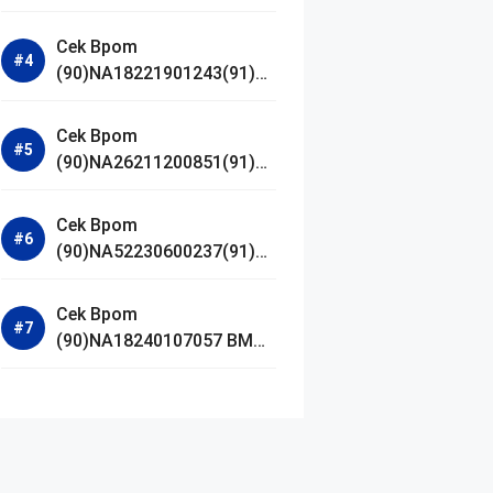
Jestham Serum Platinum
Cek Bpom
(90)NA18221901243(91)25
0418 Hanasui Power Bright
Serum
Cek Bpom
(90)NA26211200851(91)24
0924 SKIN1004
Madagascar Centella
Cek Bpom
Ampoule Foam
(90)NA52230600237(91)09
1126 Afnan 9 AM Dive Eau
De Parfum
Cek Bpom
(90)NA18240107057 BMG
Day Lotion Brightening