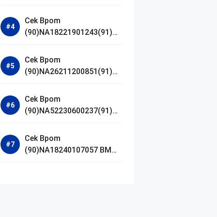
Jestham Serum Platinum
Cek Bpom
(90)NA18221901243(91)25
0418 Hanasui Power Bright
Serum
Cek Bpom
(90)NA26211200851(91)24
0924 SKIN1004
Madagascar Centella
Cek Bpom
Ampoule Foam
(90)NA52230600237(91)09
1126 Afnan 9 AM Dive Eau
De Parfum
Cek Bpom
(90)NA18240107057 BMG
Day Lotion Brightening