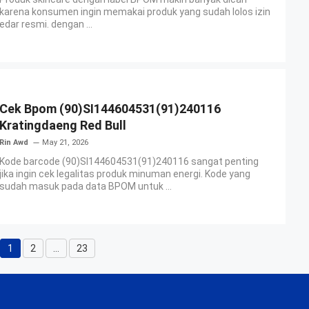
karena konsumen ingin memakai produk yang sudah lolos izin
edar resmi. dengan ...
Cek Bpom (90)SI144604531(91)240116
Kratingdaeng Red Bull
Rin Awd
May 21, 2026
Kode barcode (90)SI144604531(91)240116 sangat penting
jika ingin cek legalitas produk minuman energi. Kode yang
sudah masuk pada data BPOM untuk ...
1
2
…
23
Page
Page
Page