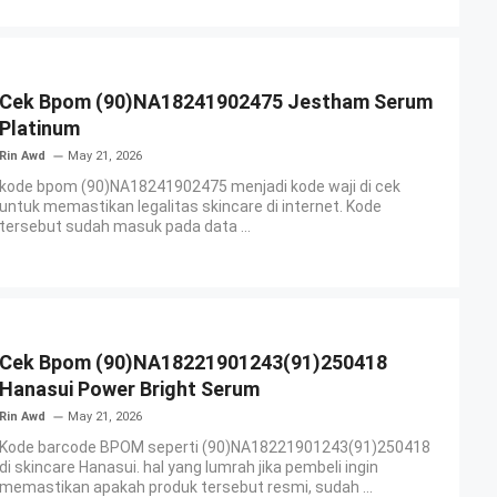
Cek Bpom (90)NA18241902475 Jestham Serum
Platinum
Rin Awd
May 21, 2026
kode bpom (90)NA18241902475 menjadi kode waji di cek
untuk memastikan legalitas skincare di internet. Kode
tersebut sudah masuk pada data ...
Cek Bpom (90)NA18221901243(91)250418
Hanasui Power Bright Serum
Rin Awd
May 21, 2026
Kode barcode BPOM seperti (90)NA18221901243(91)250418
di skincare Hanasui. hal yang lumrah jika pembeli ingin
memastikan apakah produk tersebut resmi, sudah ...