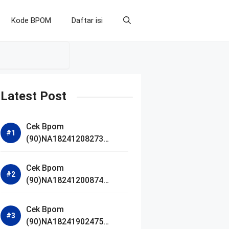
Kode BPOM
Daftar isi
Latest Post
Cek Bpom
(90)NA18241208273
Makarizo Barber Daily
Bright Radiance Face
Cek Bpom
Wash
(90)NA18241200874
Facetology Triple Care
Acne Calm Micellar Water
Cek Bpom
(90)NA18241902475