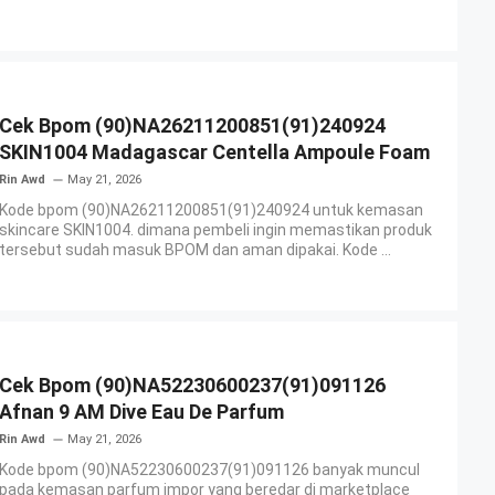
Cek Bpom (90)NA26211200851(91)240924
SKIN1004 Madagascar Centella Ampoule Foam
Rin Awd
May 21, 2026
Kode bpom (90)NA26211200851(91)240924 untuk kemasan
skincare SKIN1004. dimana pembeli ingin memastikan produk
tersebut sudah masuk BPOM dan aman dipakai. Kode ...
Cek Bpom (90)NA52230600237(91)091126
Afnan 9 AM Dive Eau De Parfum
Rin Awd
May 21, 2026
Kode bpom (90)NA52230600237(91)091126 banyak muncul
pada kemasan parfum impor yang beredar di marketplace