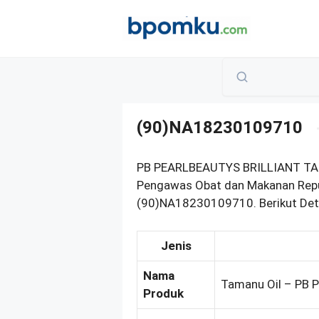
Skip
to
content
(90)NA18230109710
PB PEARLBEAUTYS BRILLIANT TAM
Pengawas Obat dan Makanan Repub
(90)NA18230109710. Berikut Deta
Jenis
Nama
Tamanu Oil – PB
Produk