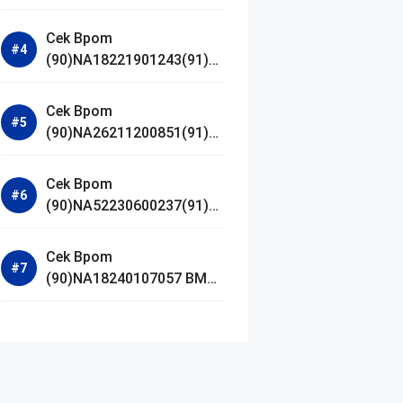
Jestham Serum Platinum
Cek Bpom
(90)NA18221901243(91)25
0418 Hanasui Power Bright
Serum
Cek Bpom
(90)NA26211200851(91)24
0924 SKIN1004
Madagascar Centella
Cek Bpom
Ampoule Foam
(90)NA52230600237(91)09
1126 Afnan 9 AM Dive Eau
De Parfum
Cek Bpom
(90)NA18240107057 BMG
Day Lotion Brightening