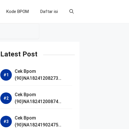
Kode BPOM
Daftar isi
Latest Post
Cek Bpom
(90)NA18241208273
Makarizo Barber Daily
Bright Radiance Face
Cek Bpom
Wash
(90)NA18241200874
Facetology Triple Care
Acne Calm Micellar Water
Cek Bpom
(90)NA18241902475