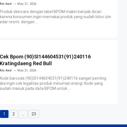
Rin Awd
May 21, 2026
Produk skincare dengan label BPOM makin banyak dicari
karena konsumen ingin memakai produk yang sudah lolos izin
edar resmi. dengan ...
Cek Bpom (90)SI144604531(91)240116
Kratingdaeng Red Bull
Rin Awd
May 21, 2026
Kode barcode (90)SI144604531(91)240116 sangat penting
jika ingin cek legalitas produk minuman energi. Kode yang
sudah masuk pada data BPOM untuk ...
1
2
…
23
Page
Page
Page