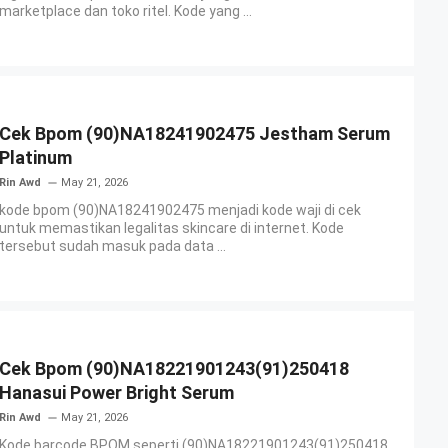
marketplace dan toko ritel. Kode yang ...
Cek Bpom (90)NA18241902475 Jestham Serum
Platinum
Rin Awd
May 21, 2026
kode bpom (90)NA18241902475 menjadi kode waji di cek
untuk memastikan legalitas skincare di internet. Kode
tersebut sudah masuk pada data ...
Cek Bpom (90)NA18221901243(91)250418
Hanasui Power Bright Serum
Rin Awd
May 21, 2026
Kode barcode BPOM seperti (90)NA18221901243(91)250418