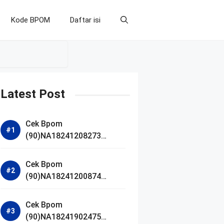
Kode BPOM
Daftar isi
Latest Post
Cek Bpom
(90)NA18241208273
Makarizo Barber Daily
Bright Radiance Face
Cek Bpom
Wash
(90)NA18241200874
Facetology Triple Care
Acne Calm Micellar Water
Cek Bpom
(90)NA18241902475