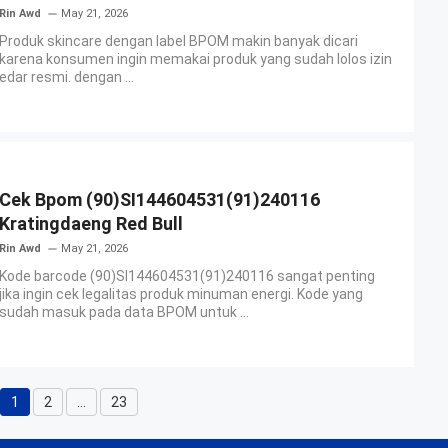
Rin Awd
May 21, 2026
Produk skincare dengan label BPOM makin banyak dicari
karena konsumen ingin memakai produk yang sudah lolos izin
edar resmi. dengan ...
Cek Bpom (90)SI144604531(91)240116
Kratingdaeng Red Bull
Rin Awd
May 21, 2026
Kode barcode (90)SI144604531(91)240116 sangat penting
jika ingin cek legalitas produk minuman energi. Kode yang
sudah masuk pada data BPOM untuk ...
1
2
…
23
Page
Page
Page