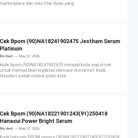
marketplace dan toko ritel. Kode yang ...
Cek Bpom (90)NA18241902475 Jestham Serum
Platinum
Rin Awd
May 21, 2026
kode bpom (90)NA18241902475 menjadi kode waji di cek
untuk memastikan legalitas skincare di internet. Kode
tersebut sudah masuk pada data ...
Cek Bpom (90)NA18221901243(91)250418
Hanasui Power Bright Serum
Rin Awd
May 21, 2026
Kode barcode BPOM seperti (90)NA18221901243(91)250418