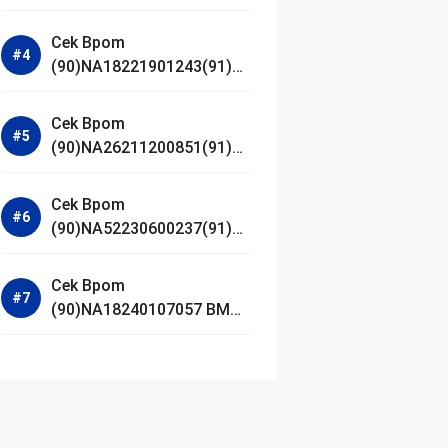
Jestham Serum Platinum
Cek Bpom
(90)NA18221901243(91)25
0418 Hanasui Power Bright
Serum
Cek Bpom
(90)NA26211200851(91)24
0924 SKIN1004
Madagascar Centella
Cek Bpom
Ampoule Foam
(90)NA52230600237(91)09
1126 Afnan 9 AM Dive Eau
De Parfum
Cek Bpom
(90)NA18240107057 BMG
Day Lotion Brightening