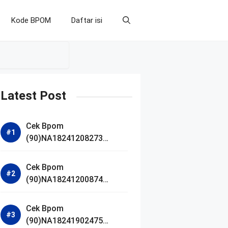
Kode BPOM
Daftar isi
Latest Post
Cek Bpom
(90)NA18241208273
Makarizo Barber Daily
Bright Radiance Face
Cek Bpom
Wash
(90)NA18241200874
Facetology Triple Care
Acne Calm Micellar Water
Cek Bpom
(90)NA18241902475