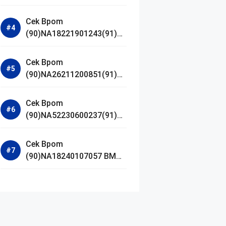
Jestham Serum Platinum
Cek Bpom
(90)NA18221901243(91)25
0418 Hanasui Power Bright
Serum
Cek Bpom
(90)NA26211200851(91)24
0924 SKIN1004
Madagascar Centella
Cek Bpom
Ampoule Foam
(90)NA52230600237(91)09
1126 Afnan 9 AM Dive Eau
De Parfum
Cek Bpom
(90)NA18240107057 BMG
Day Lotion Brightening