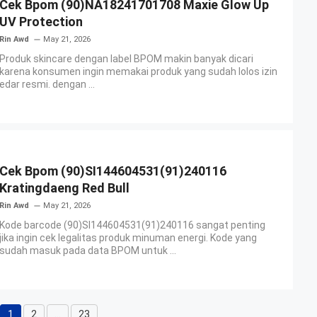
Cek Bpom (90)NA18241701708 Maxie Glow Up
UV Protection
Rin Awd
May 21, 2026
Produk skincare dengan label BPOM makin banyak dicari
karena konsumen ingin memakai produk yang sudah lolos izin
edar resmi. dengan ...
Cek Bpom (90)SI144604531(91)240116
Kratingdaeng Red Bull
Rin Awd
May 21, 2026
Kode barcode (90)SI144604531(91)240116 sangat penting
jika ingin cek legalitas produk minuman energi. Kode yang
sudah masuk pada data BPOM untuk ...
1
2
…
23