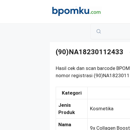
Skip
to
content
(90)NA18230112433
Hasil cek dan scan barcode BPOM
nomor registrasi (90)NA18230112
Kategori
Jenis
Kosmetika
Produk
Nama
9x Collagen Boost