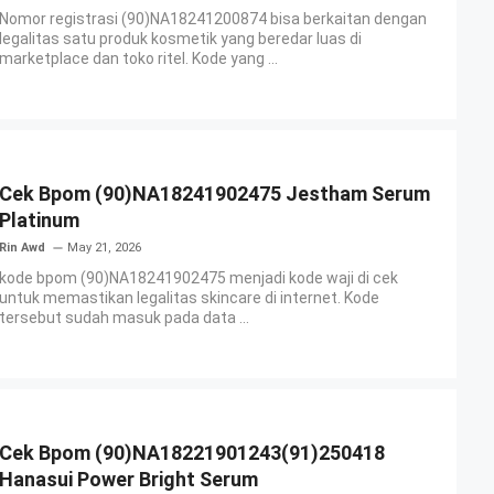
Nomor registrasi (90)NA18241200874 bisa berkaitan dengan
legalitas satu produk kosmetik yang beredar luas di
marketplace dan toko ritel. Kode yang ...
Cek Bpom (90)NA18241902475 Jestham Serum
Platinum
Rin Awd
May 21, 2026
kode bpom (90)NA18241902475 menjadi kode waji di cek
untuk memastikan legalitas skincare di internet. Kode
tersebut sudah masuk pada data ...
Cek Bpom (90)NA18221901243(91)250418
Hanasui Power Bright Serum