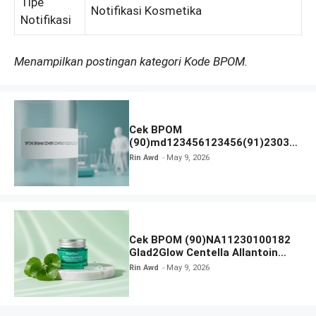
Tipe
Notifikasi Kosmetika
Notifikasi
Menampilkan postingan kategori Kode BPOM.
Cek BPOM
(90)md123456123456(91)23031
2 Apakah Terdaftar?
Rin Awd
May 9, 2026
Cek BPOM (90)NA11230100182
Glad2Glow Centella Allantoin
Soothing Gel Moisturizer
Rin Awd
May 9, 2026