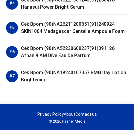
Hanasui Power Bright Serum
Cek Bpom (90)NA26211200851(91)240924
SKIN1004 Madagascar Centella Ampoule Foam
Cek Bpom (90)NA52230600237(91)091126
Afnan 9 AM Dive Eau De Parfum
Cek Bpom (90)NA18240107057 BMG Day Lotion
Brightening
Privacy Policy
About
Contact us
© 2026 Pasher Media