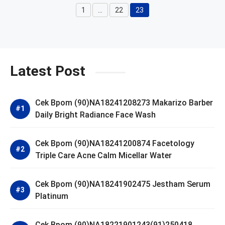
1
…
22
23
Page
Page
Page
Latest Post
Cek Bpom (90)NA18241208273 Makarizo Barber
Daily Bright Radiance Face Wash
Cek Bpom (90)NA18241200874 Facetology
Triple Care Acne Calm Micellar Water
Cek Bpom (90)NA18241902475 Jestham Serum
Platinum
Cek Bpom (90)NA18221901243(91)250418