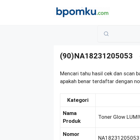
Skip
to
content
(90)NA18231205053
Mencari tahu hasil cek dan scan 
apakah benar terdaftar dengan n
Kategori
Nama
Toner Glow LUM
Produk
Nomor
NA18231205053