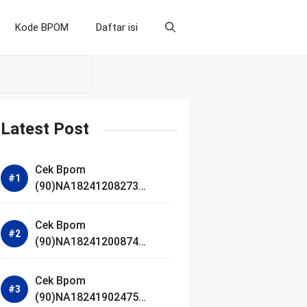
Kode BPOM
Daftar isi
Latest Post
Cek Bpom
(90)NA18241208273
Makarizo Barber Daily
Bright Radiance Face
Cek Bpom
Wash
(90)NA18241200874
Facetology Triple Care
Acne Calm Micellar Water
Cek Bpom
(90)NA18241902475