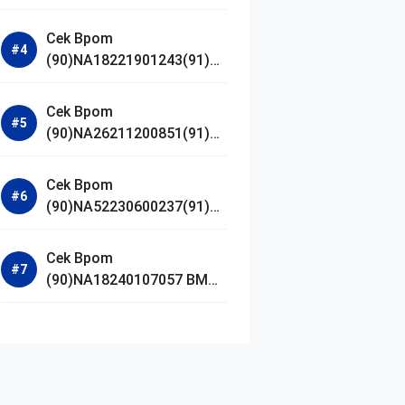
Jestham Serum Platinum
Cek Bpom
(90)NA18221901243(91)25
0418 Hanasui Power Bright
Serum
Cek Bpom
(90)NA26211200851(91)24
0924 SKIN1004
Madagascar Centella
Cek Bpom
Ampoule Foam
(90)NA52230600237(91)09
1126 Afnan 9 AM Dive Eau
De Parfum
Cek Bpom
(90)NA18240107057 BMG
Day Lotion Brightening