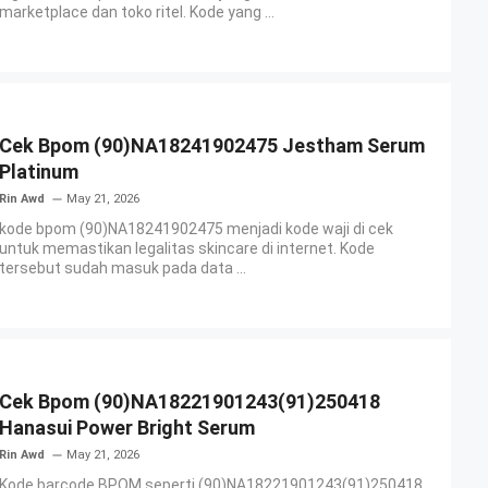
marketplace dan toko ritel. Kode yang ...
Cek Bpom (90)NA18241902475 Jestham Serum
Platinum
Rin Awd
May 21, 2026
kode bpom (90)NA18241902475 menjadi kode waji di cek
untuk memastikan legalitas skincare di internet. Kode
tersebut sudah masuk pada data ...
Cek Bpom (90)NA18221901243(91)250418
Hanasui Power Bright Serum
Rin Awd
May 21, 2026
Kode barcode BPOM seperti (90)NA18221901243(91)250418