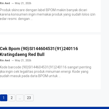
Rin Awd
May 21, 2026
Produk skincare dengan label BPOM makin banyak dicari
karena konsumen ingin memakai produk yang sudah lolos izin
edar resmi. dengan ...
Cek Bpom (90)SI144604531(91)240116
Kratingdaeng Red Bull
Rin Awd
May 21, 2026
Kode barcode (90)SI144604531(91)240116 sangat penting
jika ingin cek legalitas produk minuman energi. Kode yang
sudah masuk pada data BPOM untuk ...
1
2
…
23
Page
Page
Page