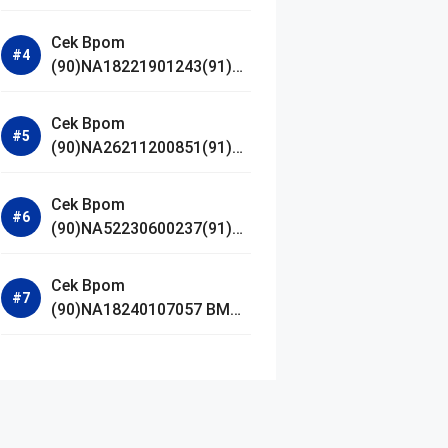
Jestham Serum Platinum
Cek Bpom
(90)NA18221901243(91)25
0418 Hanasui Power Bright
Serum
Cek Bpom
(90)NA26211200851(91)24
0924 SKIN1004
Madagascar Centella
Cek Bpom
Ampoule Foam
(90)NA52230600237(91)09
1126 Afnan 9 AM Dive Eau
De Parfum
Cek Bpom
(90)NA18240107057 BMG
Day Lotion Brightening