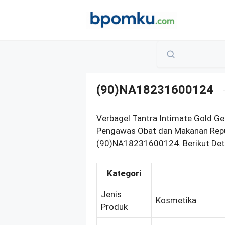
Skip
to
content
(90)NA18231600124
Verbagel Tantra Intimate Gold Ge
Pengawas Obat dan Makanan Repub
(90)NA18231600124. Berikut Deta
Kategori
Jenis
Kosmetika
Produk