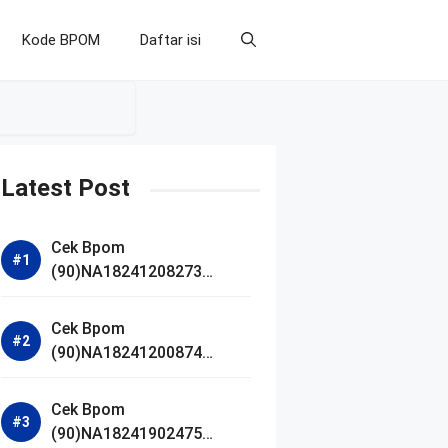
Kode BPOM
Daftar isi
Latest Post
Cek Bpom
(90)NA18241208273
Makarizo Barber Daily
Bright Radiance Face
Cek Bpom
Wash
(90)NA18241200874
Facetology Triple Care
Acne Calm Micellar Water
Cek Bpom
(90)NA18241902475