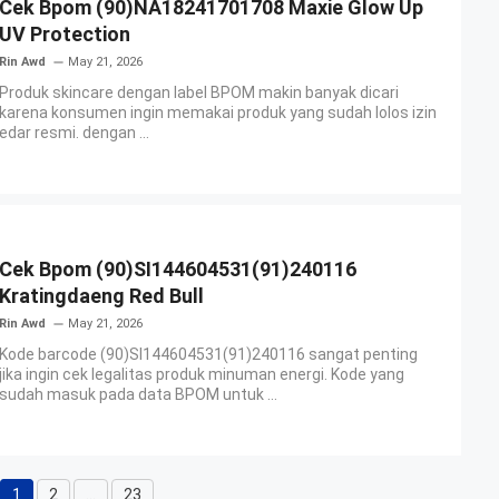
Cek Bpom (90)NA18241701708 Maxie Glow Up
UV Protection
Rin Awd
May 21, 2026
Produk skincare dengan label BPOM makin banyak dicari
karena konsumen ingin memakai produk yang sudah lolos izin
edar resmi. dengan ...
Cek Bpom (90)SI144604531(91)240116
Kratingdaeng Red Bull
Rin Awd
May 21, 2026
Kode barcode (90)SI144604531(91)240116 sangat penting
jika ingin cek legalitas produk minuman energi. Kode yang
sudah masuk pada data BPOM untuk ...
1
2
…
23