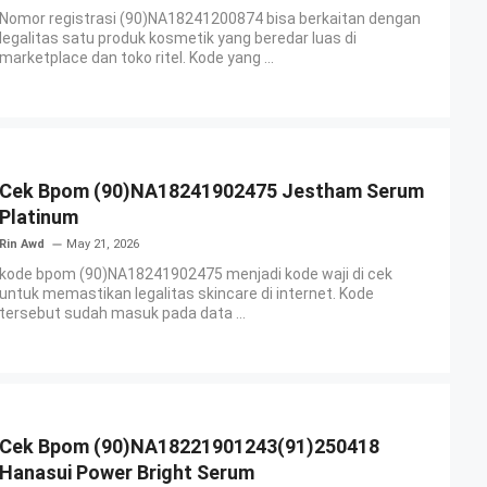
Nomor registrasi (90)NA18241200874 bisa berkaitan dengan
legalitas satu produk kosmetik yang beredar luas di
marketplace dan toko ritel. Kode yang ...
Cek Bpom (90)NA18241902475 Jestham Serum
Platinum
Rin Awd
May 21, 2026
kode bpom (90)NA18241902475 menjadi kode waji di cek
untuk memastikan legalitas skincare di internet. Kode
tersebut sudah masuk pada data ...
Cek Bpom (90)NA18221901243(91)250418
Hanasui Power Bright Serum