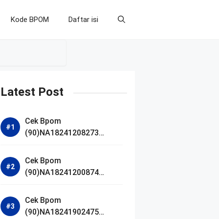
Kode BPOM
Daftar isi
Latest Post
Cek Bpom
(90)NA18241208273
Makarizo Barber Daily
Bright Radiance Face
Cek Bpom
Wash
(90)NA18241200874
Facetology Triple Care
Acne Calm Micellar Water
Cek Bpom
(90)NA18241902475