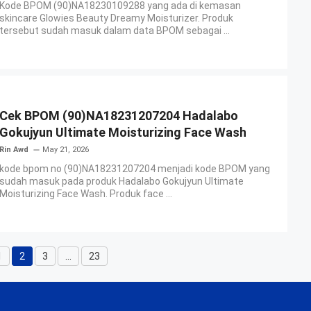
Kode BPOM (90)NA18230109288 yang ada di kemasan
skincare Glowies Beauty Dreamy Moisturizer. Produk
tersebut sudah masuk dalam data BPOM sebagai ...
Cek BPOM (90)NA18231207204 Hadalabo
Gokujyun Ultimate Moisturizing Face Wash
Rin Awd
May 21, 2026
kode bpom no (90)NA18231207204 menjadi kode BPOM yang
sudah masuk pada produk Hadalabo Gokujyun Ultimate
Moisturizing Face Wash. Produk face ...
1
2
3
…
23
Page
Page
Page
Page