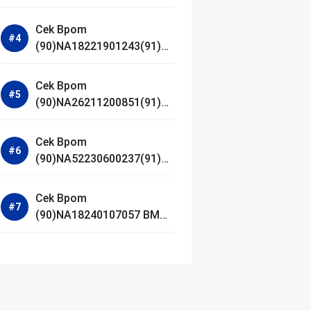
Jestham Serum Platinum
Cek Bpom
(90)NA18221901243(91)25
0418 Hanasui Power Bright
Serum
Cek Bpom
(90)NA26211200851(91)24
0924 SKIN1004
Madagascar Centella
Cek Bpom
Ampoule Foam
(90)NA52230600237(91)09
1126 Afnan 9 AM Dive Eau
De Parfum
Cek Bpom
(90)NA18240107057 BMG
Day Lotion Brightening