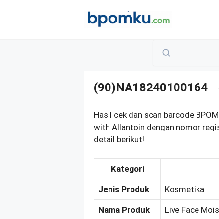
Skip
to
content
(90)NA18240100164
Hasil cek dan scan barcode BPOM
with Allantoin dengan nomor reg
detail berikut!
Kategori
Jenis Produk
Kosmetika
Nama Produk
Live Face Mois