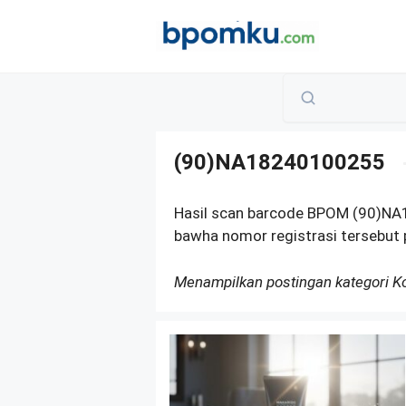
Skip
to
content
(90)NA18240100255
Hasil scan barcode BPOM (90)NA
bawha nomor registrasi tersebut p
Menampilkan postingan kategori 