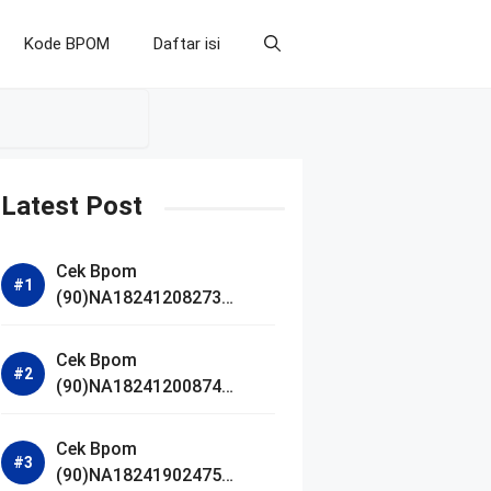
Kode BPOM
Daftar isi
Latest Post
Cek Bpom
(90)NA18241208273
Makarizo Barber Daily
Bright Radiance Face
Cek Bpom
Wash
(90)NA18241200874
Facetology Triple Care
Acne Calm Micellar Water
Cek Bpom
(90)NA18241902475