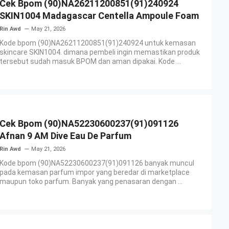
Cek Bpom (90)NA26211200851(91)240924
SKIN1004 Madagascar Centella Ampoule Foam
Rin Awd
May 21, 2026
Kode bpom (90)NA26211200851(91)240924 untuk kemasan
skincare SKIN1004. dimana pembeli ingin memastikan produk
tersebut sudah masuk BPOM dan aman dipakai. Kode ...
Cek Bpom (90)NA52230600237(91)091126
Afnan 9 AM Dive Eau De Parfum
Rin Awd
May 21, 2026
Kode bpom (90)NA52230600237(91)091126 banyak muncul
pada kemasan parfum impor yang beredar di marketplace
maupun toko parfum. Banyak yang penasaran dengan ...