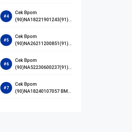
Jestham Serum Platinum
Cek Bpom
(90)NA18221901243(91)25
0418 Hanasui Power Bright
Serum
Cek Bpom
(90)NA26211200851(91)24
0924 SKIN1004
Madagascar Centella
Cek Bpom
Ampoule Foam
(90)NA52230600237(91)09
1126 Afnan 9 AM Dive Eau
De Parfum
Cek Bpom
(90)NA18240107057 BMG
Day Lotion Brightening