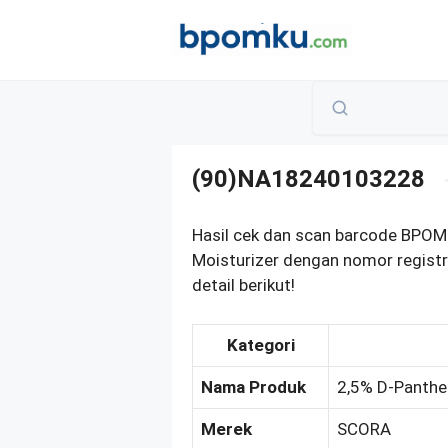
Skip
to
content
(90)NA18240103228
Hasil cek dan scan barcode BPOM 
Moisturizer dengan nomor regis
detail berikut!
Kategori
Nama Produk
2,5% D-Panthen
Merek
SCORA