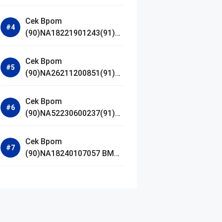
Jestham Serum Platinum
Cek Bpom
(90)NA18221901243(91)25
0418 Hanasui Power Bright
Serum
Cek Bpom
(90)NA26211200851(91)24
0924 SKIN1004
Madagascar Centella
Cek Bpom
Ampoule Foam
(90)NA52230600237(91)09
1126 Afnan 9 AM Dive Eau
De Parfum
Cek Bpom
(90)NA18240107057 BMG
Day Lotion Brightening