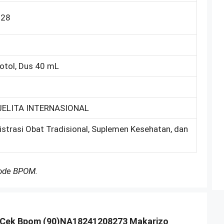
228
otol, Dus 40 mL
JELITA INTERNASIONAL
istrasi Obat Tradisional, Suplemen Kesehatan, dan
Kode BPOM.
Cek Bpom (90)NA18241208273 Makarizo